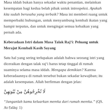
Masa iddah bukan hanya sekadar waktu penantian, melainkan
kesempatan bagi kedua belah pihak untuk introspeksi.
Apakah
kita sudah berusaha yang terbaik?
Masa ini memberi ruang untuk
memperbaiki hubungan, untuk menyambung kembali ikatan yang
hampir terputus, dan untuk mengingat semua kebaikan yang
pernah ada.
Keberadaan Istri dalam Masa Talak Raj‘i: Peluang untuk
Merajut Kembali Kasih Sayang
Satu hal yang sering terlupakan adalah bahwa seorang istri yang
diceraikan dengan talak raj‘i harus tetap tinggal di rumah
suaminya selama masa iddah.
Mengapa demikian?
Karena
keberadaannya di rumah tersebut bukan sekadar kewajiban; itu
adalah kesempatan. Allah berfirman dengan jelas:
لَا تُخْرِجُوهُنَّ مِنْ بُيُوتِهِنَّ
“Janganlah kamu keluarkan mereka dari rumah mereka.”
(QS.
At-
alāq: 1)
Ṭ