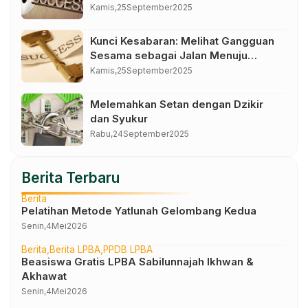
Kamis,
25
September
2025
Kunci Kesabaran: Melihat Gangguan
Sesama sebagai Jalan Menuju
Kemuliaan
Kamis,
25
September
2025
Melemahkan Setan dengan Dzikir
dan Syukur
Rabu,
24
September
2025
Berita Terbaru
Berita
Pelatihan Metode Yatlunah Gelombang Kedua
Senin,
4
Mei
2026
Berita
Berita LPBA
PPDB LPBA
Beasiswa Gratis LPBA Sabilunnajah Ikhwan &
Akhawat
Senin,
4
Mei
2026