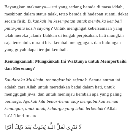
Bayangkan maknanya—istri yang sedang berada di masa iddah,
meskipun dalam status talak, tetap berada di hadapan suami, dekat
secara fisik.
Bukankah ini kesempatan untuk membuka kembali
pintu-pintu kasih sayang?
Untuk mengingat kebersamaan yang
telah mereka jalani? Bahkan di tengah perpisahan, hati mungkin
saja tersentuh, nurani bisa kembali menggugah, dan hubungan
yang goyah dapat terajut kembali.
Renungkanlah: Mungkinkah Ini Waktunya untuk Memperbaiki
dan Merenung?
Saudaraku Muslimin, renungkanlah sejenak.
Semua aturan ini
adalah cara Allah untuk meredakan badai dalam hati, untuk
menggugah jiwa, dan untuk meninjau kembali apa yang paling
berharga.
Apakah kita benar-benar siap mengabaikan semua
kenangan, anak-anak, keluarga yang telah terbentuk?
Allah
Ta‘ālā berfirman:
لَا تَدْرِي لَعَلَّ اللَّهَ يُحْدِثُ بَعْدَ ذَلِكَ أَمْرًا