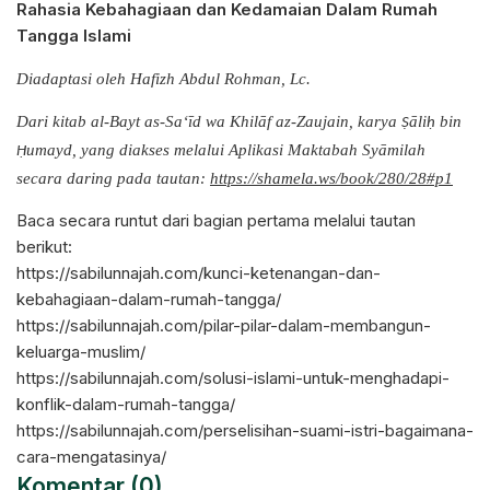
Rahasia Kebahagiaan dan Kedamaian Dalam Rumah
Tangga Islami
Diadaptasi oleh Hafizh Abdul Rohman, Lc.
Dari kitab al-Bayt as-Sa‘īd wa Khilāf az-Zaujain, karya
āli
bin
Ṣ
ḥ
umayd, yang diakses melalui Aplikasi Maktabah Syāmilah
Ḥ
secara daring pada tautan:
https://shamela.ws/book/280/28#p1
Baca secara runtut dari bagian pertama melalui tautan
berikut:
https://sabilunnajah.com/kunci-ketenangan-dan-
kebahagiaan-dalam-rumah-tangga/
https://sabilunnajah.com/pilar-pilar-dalam-membangun-
keluarga-muslim/
https://sabilunnajah.com/solusi-islami-untuk-menghadapi-
konflik-dalam-rumah-tangga/
https://sabilunnajah.com/perselisihan-suami-istri-bagaimana-
cara-mengatasinya/
Komentar (0)