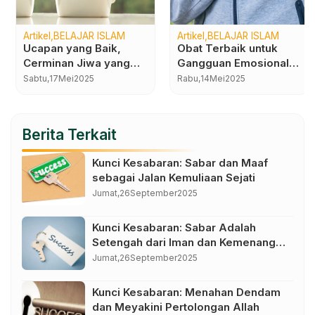
Artikel
BELAJAR ISLAM
Artikel
BELAJAR ISLAM
Ucapan yang Baik,
Obat Terbaik untuk
Cerminan Jiwa yang
Gangguan Emosional
Tenang
dan Penyakit Fisik
Sabtu,
17
Mei
2025
Rabu,
14
Mei
2025
Berita Terkait
Kunci Kesabaran: Sabar dan Maaf
sebagai Jalan Kemuliaan Sejati
Jumat,
26
September
2025
Kunci Kesabaran: Sabar Adalah
Setengah dari Iman dan Kemenangan
dalam Kendali Diri
Jumat,
26
September
2025
Kunci Kesabaran: Menahan Dendam
dan Meyakini Pertolongan Allah