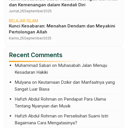
dan Kemenangan dalam Kendali Diri
Jumat,
26
September
2025
BELAJAR ISLAM
Kunci Kesabaran: Menahan Dendam dan Meyakini
Pertolongan Allah
Kamis,
25
September
2025
Recent Comments
Muhammad Sabari
on
Muhasabah Jalan Menuju
Kesadaran Hakiki
Mulyana
on
Keutamaan Dzikir dan Manfaatnya yang
Sangat Luar Biasa
Hafizh Abdul Rohman
on
Pendapat Para Ulama
Tentang Nyanyian dan Musik
Hafizh Abdul Rohman
on
Perselisihan Suami Istri
Bagaimana Cara Mengatasinya?