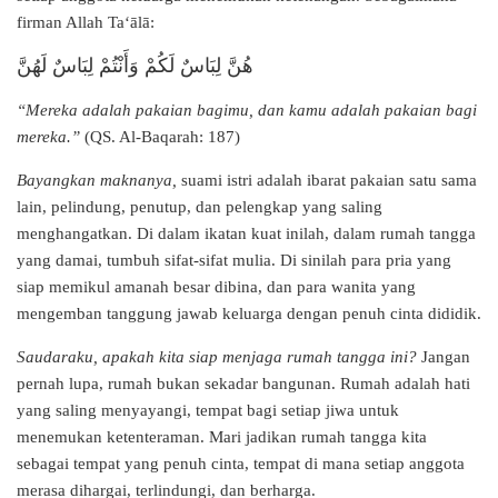
firman Allah Ta‘ālā:
هُنَّ لِبَاسٌ لَكُمْ وَأَنْتُمْ لِبَاسٌ لَهُنَّ
“Mereka adalah pakaian bagimu, dan kamu adalah pakaian bagi
mereka.”
(QS. Al-Baqarah: 187)
Bayangkan maknanya,
suami istri adalah ibarat pakaian satu sama
lain, pelindung, penutup, dan pelengkap yang saling
menghangatkan. Di dalam ikatan kuat inilah, dalam rumah tangga
yang damai, tumbuh sifat-sifat mulia. Di sinilah para pria yang
siap memikul amanah besar dibina, dan para wanita yang
mengemban tanggung jawab keluarga dengan penuh cinta dididik.
Saudaraku, apakah kita siap menjaga rumah tangga ini?
Jangan
pernah lupa, rumah bukan sekadar bangunan. Rumah adalah hati
yang saling menyayangi, tempat bagi setiap jiwa untuk
menemukan ketenteraman. Mari jadikan rumah tangga kita
sebagai tempat yang penuh cinta, tempat di mana setiap anggota
merasa dihargai, terlindungi, dan berharga.