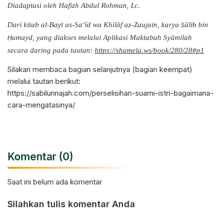
Diadaptasi oleh Hafizh Abdul Rohman, Lc.
Dari kitab al-Bayt as-Sa‘īd wa Khilāf az-Zaujain, karya
āli
bin
Ṣ
ḥ
umayd, yang diakses melalui Aplikasi Maktabah Syāmilah
Ḥ
secara daring pada tautan:
https://shamela.ws/book/280/28#p1
Silakan membaca bagian selanjutnya (bagian keempat)
melalui tautan berikut:
https://sabilunnajah.com/perselisihan-suami-istri-bagaimana-
cara-mengatasinya/
Komentar (0)
Saat ini belum ada komentar
Silahkan tulis komentar Anda