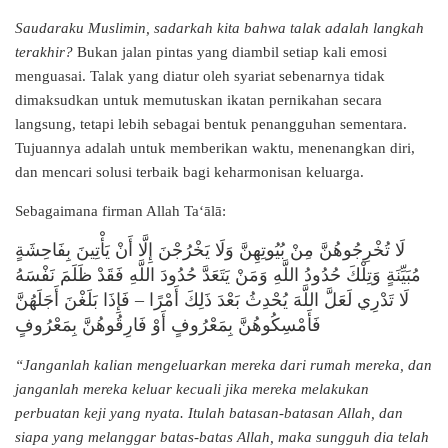
Saudaraku Muslimin, sadarkah kita bahwa talak adalah langkah
terakhir?
Bukan jalan pintas yang diambil setiap kali emosi
menguasai. Talak yang diatur oleh syariat sebenarnya tidak
dimaksudkan untuk memutuskan ikatan pernikahan secara
langsung, tetapi lebih sebagai bentuk penangguhan sementara.
Tujuannya adalah untuk memberikan waktu, menenangkan diri,
dan mencari solusi terbaik bagi keharmonisan keluarga.
Sebagaimana firman Allah Ta‘ālā:
لَا تُخْرِجُوهُنَّ مِنْ بُيُوتِهِنَّ وَلَا يَخْرُجْنَ إِلَّا أَنْ يَأْتِينَ بِفَاحِشَةٍ
مُبَيِّنَةٍ وَتِلْكَ حُدُودُ اللَّهِ وَمَنْ يَتَعَدَّ حُدُودَ اللَّهِ فَقَدْ ظَلَمَ نَفْسَهُ
فَإِذَا بَلَغْنَ أَجَلَهُنَّ
–
لَا تَدْرِي لَعَلَّ اللَّهَ يُحْدِثُ بَعْدَ ذَلِكَ أَمْرًا
فَأَمْسِكُوهُنَّ بِمَعْرُوفٍ أَوْ فَارِقُوهُنَّ بِمَعْرُوفٍ
“Janganlah kalian mengeluarkan mereka dari rumah mereka, dan
janganlah mereka keluar kecuali jika mereka melakukan
perbuatan keji yang nyata. Itulah batasan-batasan Allah, dan
siapa yang melanggar batas-batas Allah, maka sungguh dia telah