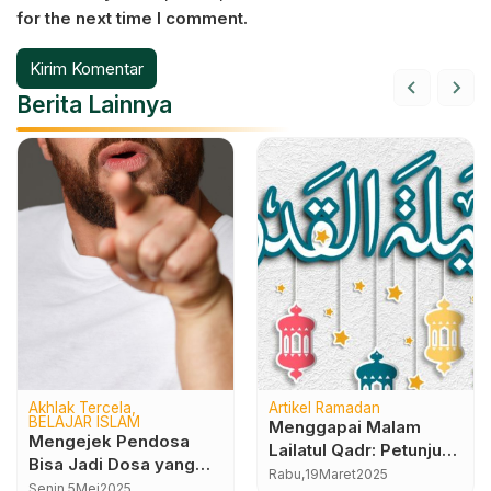
for the next time I comment.
Berita Lainnya
Akhlak Tercela
Artikel Ramadan
BELAJAR ISLAM
Menggapai Malam
Mengejek Pendosa
Lailatul Qadr: Petunjuk
Bisa Jadi Dosa yang
dari Al-Qur’an dan
Rabu,
19
Maret
2025
Lebih Berat
Senin,
5
Mei
2025