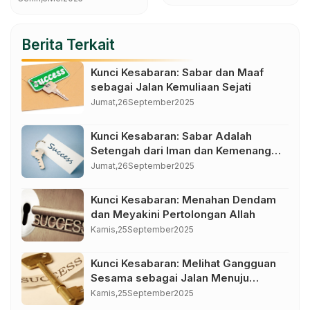
Hadis
Berita Terkait
Kunci Kesabaran: Sabar dan Maaf
sebagai Jalan Kemuliaan Sejati
Jumat,
26
September
2025
Kunci Kesabaran: Sabar Adalah
Setengah dari Iman dan Kemenangan
dalam Kendali Diri
Jumat,
26
September
2025
Kunci Kesabaran: Menahan Dendam
dan Meyakini Pertolongan Allah
Kamis,
25
September
2025
Kunci Kesabaran: Melihat Gangguan
Sesama sebagai Jalan Menuju
Kemuliaan
Kamis,
25
September
2025