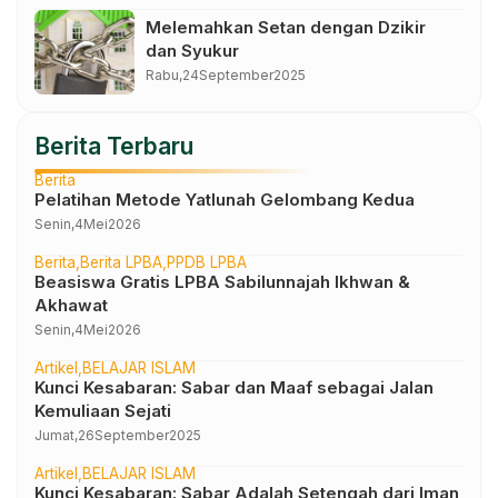
Melemahkan Setan dengan Dzikir
dan Syukur
Rabu,
24
September
2025
Berita Terbaru
Berita
Pelatihan Metode Yatlunah Gelombang Kedua
Senin,
4
Mei
2026
Berita
Berita LPBA
PPDB LPBA
Beasiswa Gratis LPBA Sabilunnajah Ikhwan &
Akhawat
Senin,
4
Mei
2026
Artikel
BELAJAR ISLAM
Kunci Kesabaran: Sabar dan Maaf sebagai Jalan
Kemuliaan Sejati
Jumat,
26
September
2025
Artikel
BELAJAR ISLAM
Kunci Kesabaran: Sabar Adalah Setengah dari Iman