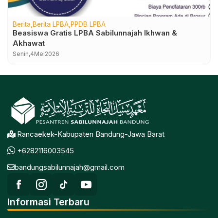
Berita
Berita LPBA
PPDB LPBA
Beasiswa Gratis LPBA Sabilunnajah Ikhwan &
Akhawat
Senin,
4
Mei
2026
Rancaekek-Kabupaten Bandung-Jawa Barat
+6282116003545
bandungsabilunnajah@gmail.com
Informasi Terbaru