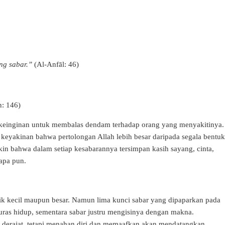
ng sabar.”
(Al-Anfāl: 46)
n: 146)
 keinginan untuk membalas dendam terhadap orang yang menyakitinya.
keyakinan bahwa pertolongan Allah lebih besar daripada segala bentuk
in bahwa dalam setiap kesabarannya tersimpan kasih sayang, cinta,
iapa pun.
ik kecil maupun besar. Namun lima kunci sabar yang dipaparkan pada
as hidup, sementara sabar justru mengisinya dengan makna.
derajat, tetapi menahan diri dan memaafkan akan mendatangkan