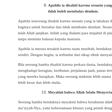
Apabila ia disakiti karena sesuatu yan
tidak boleh membalas dendam.
Apabila seseorang disakiti karena sesuatu yang ia lakukan 
baginya untuk bersabar dan tidak membalas dendam. Sesun
telah Allah janjikan. Inilah yang dialami para mujahid di 
tanpa meminta balasan kepada manusia.
Apabila ia merasa tersakiti karena suatu musibah, hendakn
sendiri. Dengan begitu, ia terhindar dari sikap sibuk meny
Bila seorang hamba disakiti karena perkara dunia, hendakn
menghadapi kerugian, keributan, perjalanan jauh, panas ter
yang mereka harapkan. Maka seorang mukmin lebih utama un
lebih besar dan lebih mulia.
Meyakini bahwa Allah Selalu Menyerta
Seorang hamba hendaknya meyakini bahwa kesabaran tidak p
ma‘iyyah-Nya, yaitu kebersamaan khusus yang penuh denga