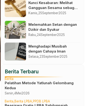
Kunci Kesabaran: Melihat
Gangguan Sesama sebagai
Jalan Menuju Kemuliaan
Kamis,
25
September
2025
Melemahkan Setan dengan
Dzikir dan Syukur
Rabu,
24
September
2025
Menghadapi Musibah
dengan Cahaya Iman
Selasa,
23
September
2025
Berita Terbaru
Berita
Pelatihan Metode Yatlunah Gelombang
Kedua
Senin,
4
Mei
2026
Berita
Berita LPBA
PPDB LPBA
Beasiswa Gratis LPBA Sabilunnajah