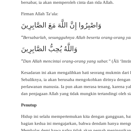
bersabar, ia akan memperoleh cinta dan rida Allah.
Firman Allah Ta‘ala:
وَاصْبِرُوا إِنَّ اللَّهَ مَعَ الصَّابِرِينَ
“
Bersabarlah, sesungguhnya Allah beserta orang-orang ya
وَاللَّهُ يُحِبُّ الصَّابِرِينَ
“
Dan Allah mencintai orang-orang yang sabar.”
(Āli ‘Imrā
Kesadaran ini akan mengalihkan hati seorang mukmin dari
Sebaliknya, ia akan berusaha mengokohkan dirinya dengan 
perlawanan manusia. Ia pun akan merasa tenang, karena yak
dan penjagaan Allah yang tidak mungkin tertandingi oleh s
Penutup
Hidup ini selalu mempertemukan kita dengan gangguan, ba
bagian kedua ini mengajarkan, bahwa dendam hanya mengur
Membalas demi hawa nafsu tidak akan pernah meninggikan 