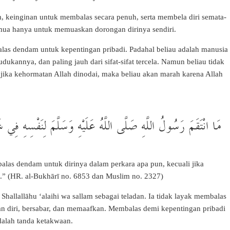
einginan untuk membalas secara penuh, serta membela diri semata-
emua hanya untuk memuaskan dorongan dirinya sendiri.
balas dendam untuk kepentingan pribadi. Padahal beliau adalah manusia
dukannya, dan paling jauh dari sifat-sifat tercela. Namun beliau tidak
jika kehormatan Allah dinodai, maka beliau akan marah karena Allah
مَا انْتَقَمَ رَسُولُ اللَّهِ صَلَّى اللَّهُ عَلَيْهِ وَسَلَّمَ لِنَفْسِهِ فِي شَ
balas dendam untuk dirinya dalam perkara apa pun, kecuali jika
h.” (HR. al-Bukhārī no. 6853 dan Muslim no. 2327)
llallāhu ‘alaihi wa sallam sebagai teladan. Ia tidak layak membalas
an diri, bersabar, dan memaafkan. Membalas demi kepentingan pribadi
dalah tanda ketakwaan.