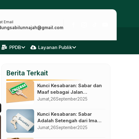
t Email
dungsabilunnajah@gmail.com
PPDB
Layanan Publik
Berita Terkait
Kunci Kesabaran: Sabar dan
Maaf sebagai Jalan
Kemuliaan Sejati
Jumat,
26
September
2025
Kunci Kesabaran: Sabar
Adalah Setengah dari Iman
dan Kemenangan dalam
Jumat,
26
September
2025
Kendali Diri