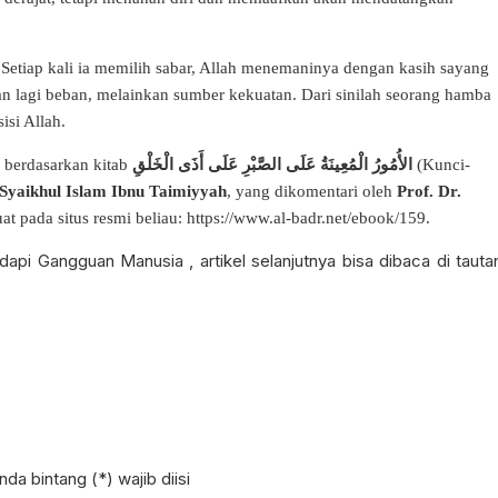
 Setiap kali ia memilih sabar, Allah menemaninya dengan kasih sayang
n lagi beban, melainkan sumber kekuatan. Dari sinilah seorang hamba
isi Allah.
الأُمُورُ الْمُعِينَةُ عَلَى الصَّبْرِ عَلَى أَذَى الْخَلْقِ
, berdasarkan kitab
(Kunci-
Syaikhul Islam Ibnu Taimiyyah
, yang dikomentari oleh
Prof. Dr.
at pada situs resmi beliau:
https://www.al-badr.net/ebook/159
.
dapi Gangguan Manusia , artikel selanjutnya bisa dibaca di tauta
da bintang (*) wajib diisi