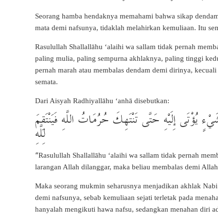
Seorang hamba hendaknya memahami bahwa sikap dendam, k
mata demi nafsunya, tidaklah melahirkan kemuliaan. Itu s
Rasulullah Shallallāhu ‘alaihi wa sallam tidak pernah mem
paling mulia, paling sempurna akhlaknya, paling tinggi kedu
pernah marah atau membalas dendam demi dirinya, kecuali 
semata.
Dari Aisyah Radhiyallāhu ‘anhā disebutkan:
يْءٍ يُؤْتَى إِلَيْهِ حَتَّى تَنْتَهِكَ حُرُمَاتُ اللَّهِ فَيَنْتَقِمَ
لِلَّهِ
“
Rasulullah Shallallāhu ‘alaihi wa sallam tidak pernah mem
larangan Allah dilanggar, maka beliau membalas demi Alla
Maka seorang mukmin seharusnya menjadikan akhlak Nabi Sha
demi nafsunya, sebab kemuliaan sejati terletak pada menah
hanyalah mengikuti hawa nafsu, sedangkan menahan diri a