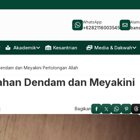
WhatsApp
Alama
+6282116003545
ban
Akademik
Kesantrian
Media & Dakwah
endam dan Meyakini Pertolongan Allah
ahan Dendam dan Meyakini
k
Bagikan