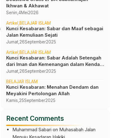
Ikhwan & Akhawat
Senin,
4
Mei
2026
Artikel
BELAJAR ISLAM
Kunci Kesabaran: Sabar dan Maaf sebagai
a
Jalan Kemuliaan Sejati
Jumat,
26
September
2025
Artikel
BELAJAR ISLAM
Kunci Kesabaran: Sabar Adalah Setengah
dari Iman dan Kemenangan dalam Kendali
Diri
Jumat,
26
September
2025
BELAJAR ISLAM
Kunci Kesabaran: Menahan Dendam dan
Meyakini Pertolongan Allah
Kamis,
25
September
2025
Recent Comments
Muhammad Sabari
on
Muhasabah Jalan
Menuju Kesadaran Hakiki