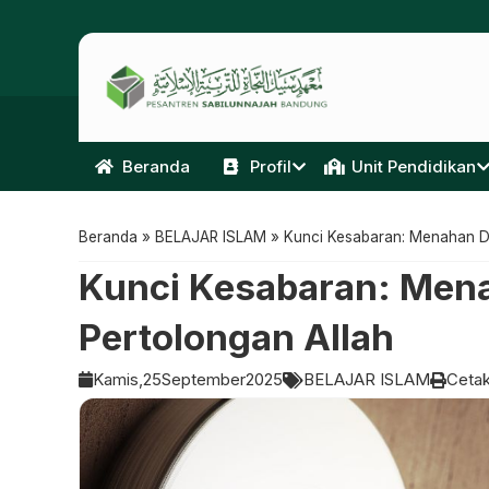
Beranda
Profil
Unit Pendidikan
Beranda
»
BELAJAR ISLAM
»
Kunci Kesabaran: Menahan D
Kunci Kesabaran: Men
Pertolongan Allah
Kamis,
25
September
2025
BELAJAR ISLAM
Ceta