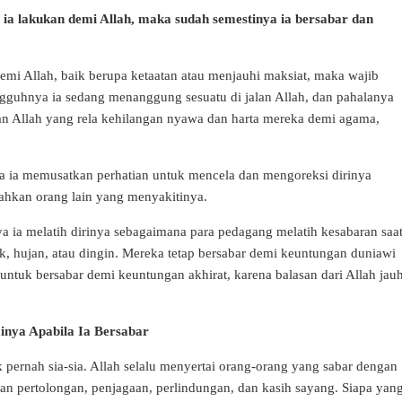
g ia lakukan demi Allah, maka sudah semestinya ia bersabar dan
demi Allah, baik berupa ketaatan atau menjauhi maksiat, maka wajib
gguhnya ia sedang menanggung sesuatu di jalan Allah, dan pahalanya
jalan Allah yang rela kehilangan nyawa dan harta mereka demi agama,
ya ia memusatkan perhatian untuk mencela dan mengoreksi dirinya
alahkan orang lain yang menyakitinya.
ya ia melatih dirinya sebagaimana para pedagang melatih kesabaran saa
ik, hujan, atau dingin. Mereka tetap bersabar demi keuntungan duniawi
tuk bersabar demi keuntungan akhirat, karena balasan dari Allah jau
inya Apabila Ia Bersabar
ernah sia-sia. Allah selalu menyertai orang-orang yang sabar dengan
n pertolongan, penjagaan, perlindungan, dan kasih sayang. Siapa yan