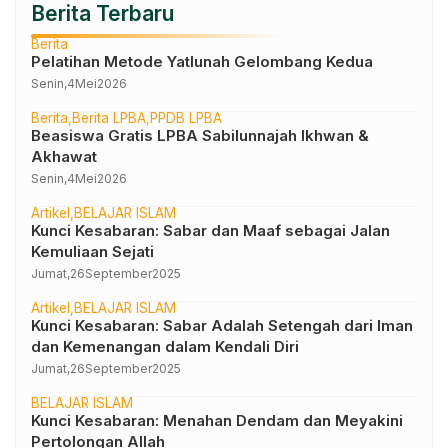
Berita Terbaru
Berita
Pelatihan Metode Yatlunah Gelombang Kedua
Senin,
4
Mei
2026
Berita
Berita LPBA
PPDB LPBA
Beasiswa Gratis LPBA Sabilunnajah Ikhwan &
Akhawat
Senin,
4
Mei
2026
Artikel
BELAJAR ISLAM
Kunci Kesabaran: Sabar dan Maaf sebagai Jalan
Kemuliaan Sejati
Jumat,
26
September
2025
Artikel
BELAJAR ISLAM
Kunci Kesabaran: Sabar Adalah Setengah dari Iman
dan Kemenangan dalam Kendali Diri
Jumat,
26
September
2025
BELAJAR ISLAM
Kunci Kesabaran: Menahan Dendam dan Meyakini
Pertolongan Allah