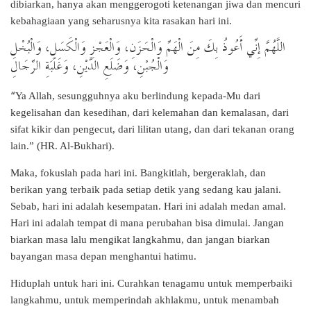
dibiarkan, hanya akan menggerogoti ketenangan jiwa dan mencuri
kebahagiaan yang seharusnya kita rasakan hari ini.
اللَّهُمَّ إِنِّي أَعُوذُ بِكَ مِنَ الْهَمِّ وَالْحَزَنِ، وَالْعَجْزِ وَالْكَسَلِ، وَالْبُخْلِ
وَالْجُبْنِ، وَضَلَعِ الدَّيْنِ، وَغَلَبَةِ الرِّجَالِ
“
Ya Allah, sesungguhnya aku berlindung kepada-Mu dari
kegelisahan dan kesedihan, dari kelemahan dan kemalasan, dari
sifat kikir dan pengecut, dari lilitan utang, dan dari tekanan orang
lain.” (HR. Al-Bukhari).
Maka, fokuslah pada hari ini. Bangkitlah, bergeraklah, dan
berikan yang terbaik pada setiap detik yang sedang kau jalani.
Sebab, hari ini adalah kesempatan. Hari ini adalah medan amal.
Hari ini adalah tempat di mana perubahan bisa dimulai. Jangan
biarkan masa lalu mengikat langkahmu, dan jangan biarkan
bayangan masa depan menghantui hatimu.
Hiduplah untuk hari ini. Curahkan tenagamu untuk memperbaiki
langkahmu, untuk memperindah akhlakmu, untuk menambah