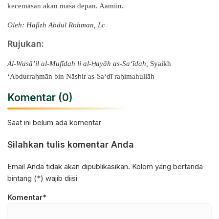
kecemasan akan masa depan. Aamiin.
Oleh: Hafizh Abdul Rohman, Lc
Rujukan:
Al-Wasā’il al-Mufīdah li al-
ayāh as-Sa‘īdah,
Syaikh
Ḥ
‘Abdurra
mān bin Nā
ir as-Sa‘dī ra
imahullāh
ḥ
sh
ḥ
Komentar (0)
Saat ini belum ada komentar
Silahkan tulis komentar Anda
Email Anda tidak akan dipublikasikan. Kolom yang bertanda
bintang (*) wajib diisi
Komentar*