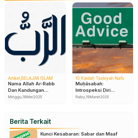
Artikel
BELAJAR ISLAM
10 Kaidah Tazkiyah Nafs
Nama Allah Ar-Rabb
Muḥāsabah:
Dan Kandungan
Introspeksi Diri
Maknanya
Sebelum Terlambat
Minggu,
18
Mei
2025
Rabu,
19
Maret
2025
Berita Terkait
Kunci Kesabaran: Sabar dan Maaf