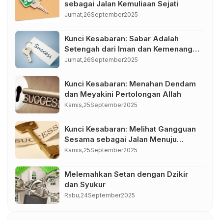
sebagai Jalan Kemuliaan Sejati
Jumat,
26
September
2025
Kunci Kesabaran: Sabar Adalah
Setengah dari Iman dan Kemenangan
dalam Kendali Diri
Jumat,
26
September
2025
Kunci Kesabaran: Menahan Dendam
dan Meyakini Pertolongan Allah
Kamis,
25
September
2025
Kunci Kesabaran: Melihat Gangguan
Sesama sebagai Jalan Menuju
Kemuliaan
Kamis,
25
September
2025
Melemahkan Setan dengan Dzikir
dan Syukur
Rabu,
24
September
2025