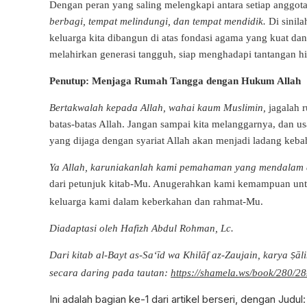
Dengan peran yang saling melengkapi antara setiap anggota
berbagi, tempat melindungi, dan tempat mendidik.
Di sinila
keluarga kita dibangun di atas fondasi agama yang kuat dan 
melahirkan generasi tangguh, siap menghadapi tantangan 
Penutup: Menjaga Rumah Tangga dengan Hukum Allah
Bertakwalah kepada Allah, wahai kaum Muslimin,
jagalah 
batas-batas Allah. Jangan sampai kita melanggarnya, dan u
yang dijaga dengan syariat Allah akan menjadi ladang keba
Ya Allah, karuniakanlah kami pemahaman yang mendalam
dari petunjuk kitab-Mu. Anugerahkan kami kemampuan un
keluarga kami dalam keberkahan dan rahmat-Mu.
Diadaptasi oleh Hafizh Abdul Rohman, Lc.
Dari kitab al-Bayt as-Sa‘īd wa Khilāf az-Zaujain, karya
āli
Ṣ
secara daring pada tautan:
https://shamela.ws/book/280/2
Ini adalah bagian ke-1 dari artikel berseri, dengan Judul: