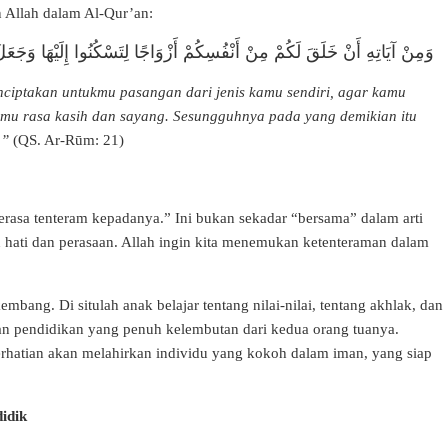
 Allah dalam Al-Qur’an:
وَمِنْ آيَاتِهِ أَنْ خَلَقَ لَكُمْ مِنْ أَنْفُسِكُمْ أَزْوَاجًا لِتَسْكُنُوا إِلَيْهَا وَجَعَلَ
nciptakan untukmu pasangan dari jenis kamu sendiri, agar kamu
mu rasa kasih dan sayang. Sesungguhnya pada yang demikian itu
.”
(QS. Ar-Rūm: 21)
merasa tenteram kepadanya.” Ini bukan sekadar “bersama” dalam arti
 hati dan perasaan. Allah ingin kita menemukan ketenteraman dalam
mbang. Di situlah anak belajar tentang nilai-nilai, tentang akhlak, dan
n pendidikan yang penuh kelembutan dari kedua orang tuanya.
rhatian akan melahirkan individu yang kokoh dalam iman, yang siap
idik