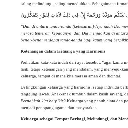
saling melindungi, saling meneduhkan. Sebagaimana firman
 بَيْنَكُمْ مَوَدَّةً وَرَحْمَةً إِنَّ فِي ذَلِكَ لَآيَاتٍ لِقَوْمٍ يَتَفَكَّرُونَ
“Dan di antara tanda-tanda (kebesaran)-Nya ialah Dia me
merasa tenteram kepadanya, dan Dia menjadikan di antara
benar-benar terdapat tanda-tanda bagi kaum yang berpikir
Ketenangan dalam Keluarga yang Harmonis
Perhatikan kata-kata indah dari ayat tersebut: “agar kamu 
fisik, tetapi ketenangan yang mendalam, yang menyejukkan
keluarga, tempat di mana kita merasa aman dan dicintai.
Di lingkungan keluarga yang harmonis, setiap individu berke
tanggung jawab. Anak-anak tumbuh dalam kasih sayang, da
Pernahkah kita berpikir?
Keluarga yang penuh cinta dan pe
menjadi penopang agama dan masyarakat.
Keluarga sebagai Tempat Berbagi, Melindungi, dan Mend