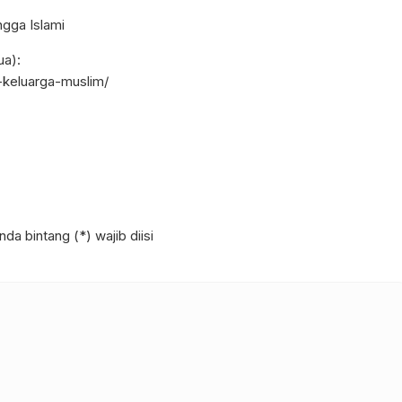
gga Islami
ua):
-keluarga-muslim/
da bintang (*) wajib diisi