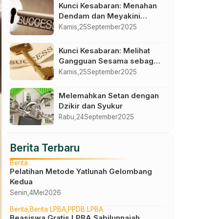
Kunci Kesabaran: Menahan
Dendam dan Meyakini
Pertolongan Allah
Kamis,
25
September
2025
Kunci Kesabaran: Melihat
Gangguan Sesama sebagai
Jalan Menuju Kemuliaan
Kamis,
25
September
2025
Melemahkan Setan dengan
Dzikir dan Syukur
Rabu,
24
September
2025
Berita Terbaru
Berita
Pelatihan Metode Yatlunah Gelombang
Kedua
Senin,
4
Mei
2026
Berita
Berita LPBA
PPDB LPBA
Beasiswa Gratis LPBA Sabilunnajah