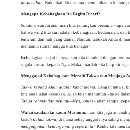
perpecahan.
Bukankah kita semua mendambakan keluarga ya
Mengapa Kebahagiaan Itu Begitu Dicari?
Saudara-saudaraku,
mari kita renungkan bersama—apa yang
bahwa yang kita cari adalah kebahagiaan, kedamaian, dan 
tenteram dan hati yang damai. Namun, tahukah Anda di man
menjamin rumah tangga kita bahagia?
Kebahagiaan sejati hanya akan kita temukan dengan berim
segala urusan kepada-Nya. Maka, marilah kita berpikir sej
Menggapai Kebahagiaan: Meraih Takwa dan Menjaga 
Takwa kepada Allah adalah kunci utama.
Dengan takwa, ki
kita pada jalan kebaikan. Allah telah menuntun kita ke da
Tanpa rahmat dan petunjuk-Nya,
kita tak akan sampai kepa
Wahai saudaraku kaum Muslimin,
mari kita jaga amanah y
kokoh dalam takwa,
di mana setiap anggotanya saling menja
menginginkan keluarga yang seperti itu?
Ketika kita menum