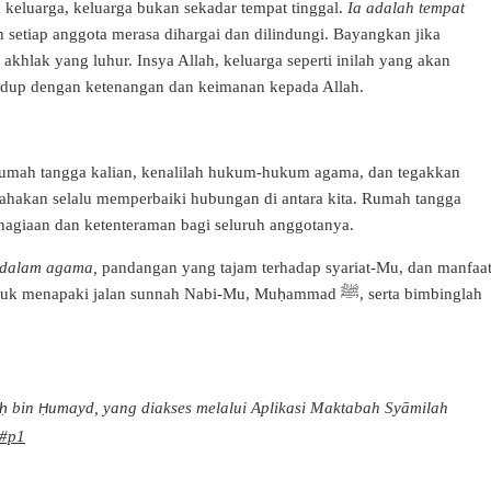
 keluarga, keluarga bukan sekadar tempat tinggal.
Ia adalah tempat
h setiap anggota merasa dihargai dan dilindungi. Bayangkan jika
akhlak yang luhur. Insya Allah, keluarga seperti inilah yang akan
hidup dengan ketenangan dan keimanan kepada Allah.
rumah tangga kalian, kenalilah hukum-hukum agama, dan tegakkan
sahakan selalu memperbaiki hubungan di antara kita. Rumah tangga
hagiaan dan ketenteraman bagi seluruh anggotanya.
 dalam agama,
pandangan yang tajam terhadap syariat-Mu, dan manfaa
tuk menapaki jalan sunnah Nabi-Mu, Mu
ammad
ﷺ
, serta bimbinglah
ḥ
bin
umayd, yang diakses melalui Aplikasi Maktabah Syāmilah
ḥ
Ḥ
8#p1