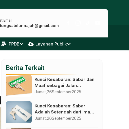
t Email
dungsabilunnajah@gmail.com
PPDB
Layanan Publik
Berita Terkait
Kunci Kesabaran: Sabar dan
Maaf sebagai Jalan
Kemuliaan Sejati
Jumat,
26
September
2025
Kunci Kesabaran: Sabar
Adalah Setengah dari Iman
dan Kemenangan dalam
Jumat,
26
September
2025
Kendali Diri