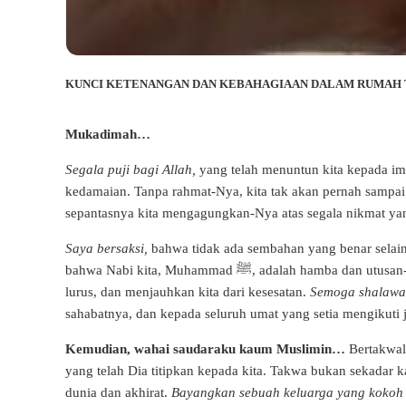
KUNCI KETENANGAN DAN KEBAHAGIAAN DALAM RUMAH
Mukadimah…
Segala puji bagi Allah,
yang telah menuntun kita kepada im
kedamaian. Tanpa rahmat-Nya, kita tak akan pernah sampai
sepantasnya kita mengagungkan-Nya atas segala nikmat yan
Saya bersaksi,
bahwa tidak ada sembahan yang benar selain 
bahwa Nabi kita, Muhammad
ﷺ
, adalah hamba dan utusa
lurus, dan menjauhkan kita dari kesesatan.
Semoga shalawat
sahabatnya, dan kepada seluruh umat yang setia mengikuti j
Kemudian, wahai saudaraku kaum Muslimin…
Bertakwala
yang telah Dia titipkan kepada kita. Takwa bukan sekadar 
dunia dan akhirat.
Bayangkan sebuah keluarga yang kokoh d