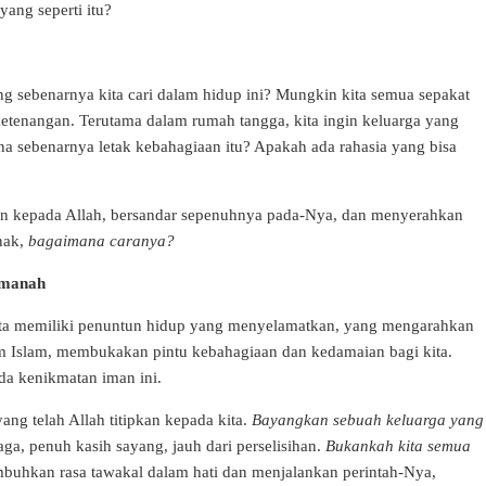
ng seperti itu?
 sebenarnya kita cari dalam hidup ini? Mungkin kita semua sepakat
ketenangan. Terutama dalam rumah tangga, kita ingin keluarga yang
a sebenarnya letak kebahagiaan itu? Apakah ada rahasia yang bisa
an kepada Allah, bersandar sepenuhnya pada-Nya, dan menyerahkan
enak,
bagaimana caranya?
Amanah
ta memiliki penuntun hidup yang menyelamatkan, yang mengarahkan
lam Islam, membukakan pintu kebahagiaan dan kedamaian bagi kita.
da kenikmatan iman ini.
ang telah Allah titipkan kepada kita.
Bayangkan sebuah keluarga yang
ga, penuh kasih sayang, jauh dari perselisihan.
Bukankah kita semua
buhkan rasa tawakal dalam hati dan menjalankan perintah-Nya,