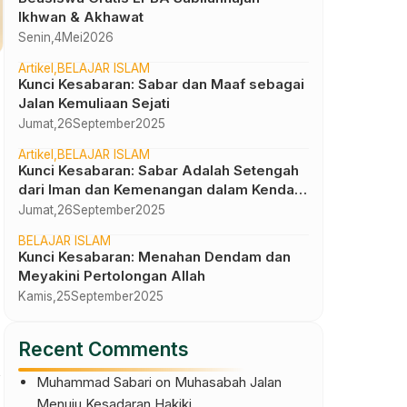
Ikhwan & Akhawat
Senin,
4
Mei
2026
Artikel
BELAJAR ISLAM
Kunci Kesabaran: Sabar dan Maaf sebagai
Jalan Kemuliaan Sejati
Jumat,
26
September
2025
Artikel
BELAJAR ISLAM
Kunci Kesabaran: Sabar Adalah Setengah
dari Iman dan Kemenangan dalam Kendali
Diri
Jumat,
26
September
2025
BELAJAR ISLAM
Kunci Kesabaran: Menahan Dendam dan
Meyakini Pertolongan Allah
Kamis,
25
September
2025
Recent Comments
n
Muhammad Sabari
on
Muhasabah Jalan
Menuju Kesadaran Hakiki