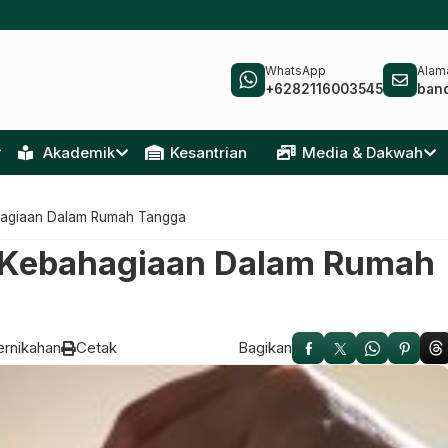
WhatsApp
Alama
+6282116003545
ban
Akademik
Kesantrian
Media & Dakwah
hagiaan Dalam Rumah Tangga
 Kebahagiaan Dalam Rumah
rnikahan
Cetak
Bagikan