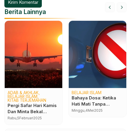
Berita Lainnya
ADAB & AKHLAK
BELAJAR ISLAM
BELAJAR ISLAM
Bahaya Dosa: Ketika
KITAB TERJEMAHAN
Hati Mati Tanpa
Pergi Safar Hari Kamis
Disadari
Minggu,
4
Mei
2025
Dan Minta Bekal
Nasehat Orang Saleh
Rabu,
5
Februari
2025