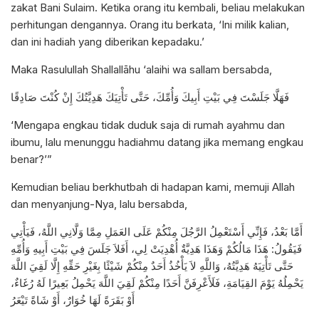
zakat Bani Sulaim. Ketika orang itu kembali, beliau melakukan
perhitungan dengannya. Orang itu berkata, ‘Ini milik kalian,
dan ini hadiah yang diberikan kepadaku.’
Maka Rasulullah Shallallāhu ‘alaihi wa sallam bersabda,
فَهَلَّا جَلَسْتَ فِي بَيْتِ أَبِيكَ وَأُمِّكَ، حَتَّى تَأْتِيَكَ هَدِيَّتُكَ إِنْ كُنْتَ صَادِقًا
‘Mengapa engkau tidak duduk saja di rumah ayahmu dan
ibumu, lalu menunggu hadiahmu datang jika memang engkau
benar?’”
Kemudian beliau berkhutbah di hadapan kami,
memuji Allah
dan menyanjung-Nya, lalu bersabda,
أَمَّا بَعْدُ، فَإِنِّي أَسْتَعْمِلُ الرَّجُلَ مِنْكُمْ عَلَى العَمَلِ مِمَّا وَلَّانِي اللَّهُ، فَيَأْتِي
فَيَقُولُ: هَذَا مَالُكُمْ وَهَذَا هَدِيَّةٌ أُهْدِيَتْ لِي، أَفَلاَ جَلَسَ فِي بَيْتِ أَبِيهِ وَأُمِّهِ
حَتَّى تَأْتِيَهُ هَدِيَّتُهُ، وَاللَّهِ لاَ يَأْخُذُ أَحَدٌ مِنْكُمْ شَيْئًا بِغَيْرِ حَقِّهِ إِلَّا لَقِيَ اللَّهَ
يَحْمِلُهُ يَوْمَ القِيَامَةِ، فَلَأَعْرِفَنَّ أَحَدًا مِنْكُمْ لَقِيَ اللَّهَ يَحْمِلُ بَعِيرًا لَهُ رُغَاءٌ،
أَوْ بَقَرَةً لَهَا خُوَارٌ، أَوْ شَاةً تَيْعَرُ