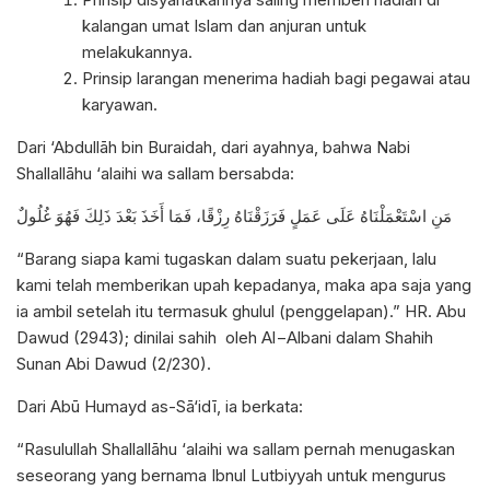
kalangan umat Islam dan anjuran untuk
melakukannya.
Prinsip larangan menerima hadiah bagi pegawai atau
karyawan.
Dari ‘Abdullāh bin Buraidah, dari ayahnya, bahwa Nabi
Shallallāhu ‘alaihi wa sallam bersabda:
مَنِ اسْتَعْمَلْنَاهُ عَلَى عَمَلٍ فَرَزَقْنَاهُ رِزْقًا، فَمَا أَخَذَ بَعْدَ ذَلِكَ فَهُوَ غُلُولٌ
“Barang siapa kami tugaskan dalam suatu pekerjaan, lalu
kami telah memberikan upah kepadanya, maka apa saja yang
ia ambil setelah itu termasuk ghulul (penggelapan).” HR. Abu
Dawud (2943); dinilai sahih oleh Al−Albani dalam Shahih
Sunan Abi Dawud (2/230).
Dari Abū Humayd as-Sā‘idī, ia berkata:
“Rasulullah Shallallāhu ‘alaihi wa sallam pernah menugaskan
seseorang yang bernama Ibnul Lutbiyyah untuk mengurus