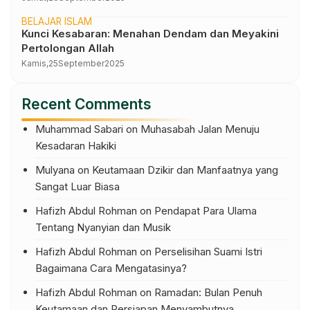
BELAJAR ISLAM
Kunci Kesabaran: Menahan Dendam dan Meyakini
Pertolongan Allah
Kamis,
25
September
2025
Recent Comments
Muhammad Sabari
on
Muhasabah Jalan Menuju
Kesadaran Hakiki
Mulyana
on
Keutamaan Dzikir dan Manfaatnya yang
Sangat Luar Biasa
Hafizh Abdul Rohman
on
Pendapat Para Ulama
Tentang Nyanyian dan Musik
Hafizh Abdul Rohman
on
Perselisihan Suami Istri
Bagaimana Cara Mengatasinya?
Hafizh Abdul Rohman
on
Ramadan: Bulan Penuh
Keutamaan dan Persiapan Menyambutnya