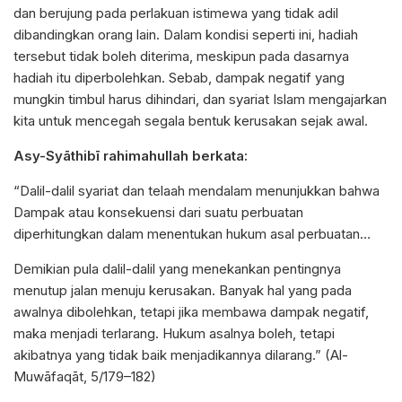
dan berujung pada perlakuan istimewa yang tidak adil
dibandingkan orang lain. Dalam kondisi seperti ini, hadiah
tersebut tidak boleh diterima, meskipun pada dasarnya
hadiah itu diperbolehkan. Sebab, dampak negatif yang
mungkin timbul harus dihindari, dan syariat Islam mengajarkan
kita untuk mencegah segala bentuk kerusakan sejak awal.
Asy-Syā
th
ibī rahimahullah berkata:
“Dalil-dalil syariat dan telaah mendalam menunjukkan bahwa
Dampak atau konsekuensi dari suatu perbuatan
diperhitungkan dalam menentukan hukum asal perbuatan…
Demikian pula dalil-dalil yang menekankan pentingnya
menutup jalan menuju kerusakan. Banyak hal yang pada
awalnya dibolehkan, tetapi jika membawa dampak negatif,
maka menjadi terlarang. Hukum asalnya boleh, tetapi
akibatnya yang tidak baik menjadikannya dilarang.” (Al-
Muwāfaqāt, 5/179–182)