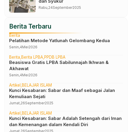
dan Syukur
Rabu,
24
September
2025
Berita Terbaru
Berita
Pelatihan Metode Yatlunah Gelombang Kedua
Senin,
4
Mei
2026
Berita
Berita LPBA
PPDB LPBA
Beasiswa Gratis LPBA Sabilunnajah Ikhwan &
Akhawat
Senin,
4
Mei
2026
Artikel
BELAJAR ISLAM
Kunci Kesabaran: Sabar dan Maaf sebagai Jalan
Kemuliaan Sejati
Jumat,
26
September
2025
Artikel
BELAJAR ISLAM
Kunci Kesabaran: Sabar Adalah Setengah dari Iman
dan Kemenangan dalam Kendali Diri
Jumat,
26
September
2025