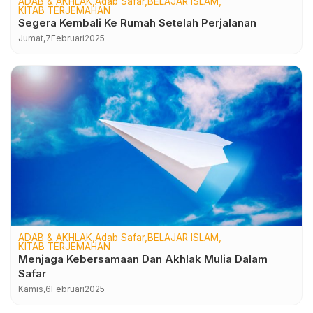
ADAB & AKHLAK
Adab Safar
BELAJAR ISLAM
KITAB TERJEMAHAN
Segera Kembali Ke Rumah Setelah Perjalanan
Jumat,
7
Februari
2025
ADAB & AKHLAK
Adab Safar
BELAJAR ISLAM
KITAB TERJEMAHAN
Menjaga Kebersamaan Dan Akhlak Mulia Dalam
Safar
Kamis,
6
Februari
2025