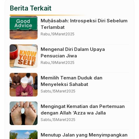
Berita Terkait
Muḥāsabah: Introspeksi Diri Sebelum
Terlambat
Rabu,
19
Maret
2025
Mengenal Diri Dalam Upaya
Pensucian Jiwa
Rabu,
19
Maret
2025
Memilih Teman Duduk dan
Menyeleksi Sahabat
Sabtu,
15
Maret
2025
Mengingat Kematian dan Pertemuan
dengan Allah ‘Azza wa Jalla
Sabtu,
15
Maret
2025
Menutup Jalan yang Menyimpangkan