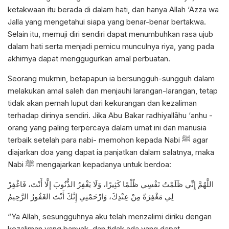
ketakwaan itu berada di dalam hati, dan hanya Allah ‘Azza wa
Jalla yang mengetahui siapa yang benar-benar bertakwa.
Selain itu, memuji diri sendiri dapat menumbuhkan rasa ujub
dalam hati serta menjadi pemicu munculnya riya, yang pada
akhirnya dapat menggugurkan amal perbuatan.
Seorang mukmin, betapapun ia bersungguh-sungguh dalam
melakukan amal saleh dan menjauhi larangan-larangan, tetap
tidak akan pernah luput dari kekurangan dan kezaliman
terhadap dirinya sendiri. Jika Abu Bakar radhiyallāhu ‘anhu -
orang yang paling terpercaya dalam umat ini dan manusia
terbaik setelah para nabi- memohon kepada Nabi ﷺ agar
diajarkan doa yang dapat ia panjatkan dalam salatnya, maka
Nabi ﷺ mengajarkan kepadanya untuk berdoa:
اللَّهُمَّ إِنِّي ظَلَمْتُ نَفْسِي ظُلْمًا كَثِيرًا، وَلَا يَغْفِرُ الذُّنُوبَ إِلَّا أَنْتَ، فَاغْفِرْ
لِي مَغْفِرَةً مِنْ عِنْدِكَ، وَارْحَمْنِي إِنَّكَ أَنْتَ الغَفُورُ الرَّحِيمُ
“Ya Allah, sesungguhnya aku telah menzalimi diriku dengan
kezaliman yang banyak, dan tidak ada yang dapat