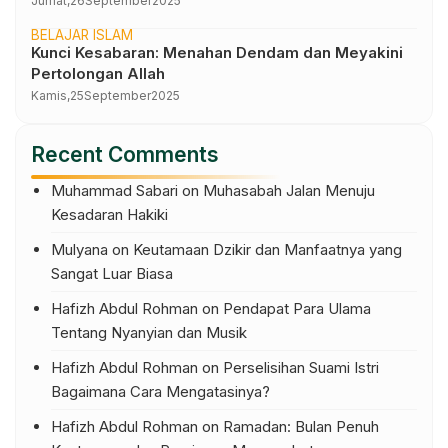
Jumat,
26
September
2025
BELAJAR ISLAM
Kunci Kesabaran: Menahan Dendam dan Meyakini
Pertolongan Allah
Kamis,
25
September
2025
Recent Comments
Muhammad Sabari
on
Muhasabah Jalan Menuju
Kesadaran Hakiki
Mulyana
on
Keutamaan Dzikir dan Manfaatnya yang
Sangat Luar Biasa
Hafizh Abdul Rohman
on
Pendapat Para Ulama
Tentang Nyanyian dan Musik
Hafizh Abdul Rohman
on
Perselisihan Suami Istri
Bagaimana Cara Mengatasinya?
Hafizh Abdul Rohman
on
Ramadan: Bulan Penuh