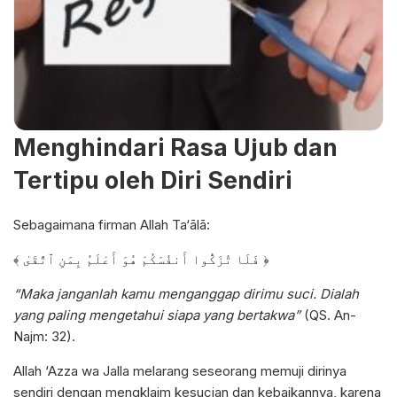
Menghindari Rasa Ujub dan
Tertipu oleh Diri Sendiri
Sebagaimana firman Allah Ta‘ālā:
﴾ فَلَا تُزَكُّوا أَنفُسَكُمْ هُوَ أَعْلَمُ بِمَنِ ٱتَّقَىٰ ﴿
“Maka janganlah kamu menganggap dirimu suci. Dialah
yang paling mengetahui siapa yang bertakwa”
(QS. An-
Najm: 32).
Allah ‘Azza wa Jalla melarang seseorang memuji dirinya
sendiri dengan mengklaim kesucian dan kebaikannya, karena