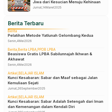
Jiwa dari Kesucian Menuju Kehinaan
Jumat,
14
Maret
2025
Berita Terbaru
Berita
Pelatihan Metode Yatlunah Gelombang Kedua
Senin,
4
Mei
2026
Berita
Berita LPBA
PPDB LPBA
Beasiswa Gratis LPBA Sabilunnajah Ikhwan &
Akhawat
Senin,
4
Mei
2026
Artikel
BELAJAR ISLAM
Kunci Kesabaran: Sabar dan Maaf sebagai Jalan
Kemuliaan Sejati
Jumat,
26
September
2025
Artikel
BELAJAR ISLAM
Kunci Kesabaran: Sabar Adalah Setengah dari Iman
dan Kemenangan dalam Kendali Diri