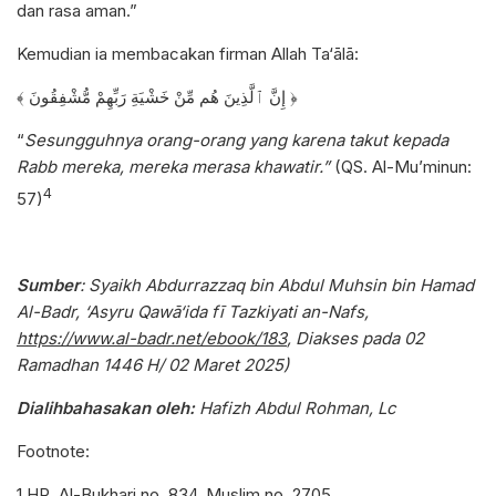
dan rasa aman.”
Kemudian ia membacakan firman Allah Ta‘ālā:
﴾ إِنَّ ٱلَّذِينَ هُم مِّنْ خَشْيَةِ رَبِّهِمْ مُّشْفِقُونَ ﴿
“
Sesungguhnya orang-orang yang karena takut kepada
Rabb mereka, mereka merasa khawatir.”
(QS. Al-Mu’minun:
4
57)
Sumber
: Syaikh Abdurrazzaq bin Abdul Muhsin bin Hamad
Al-Badr, ‘Asyru Qawā‘ida fī Tazkiyati an-Nafs,
https://www.al-badr.net/ebook/183
,
Diakses pada 02
Ramadhan 1446 H/ 02 Maret 2025)
Dialihbahasakan oleh:
Hafizh Abdul Rohman, Lc
Footnote:
1 HR. Al-Bukhari no. 834, Muslim no. 2705