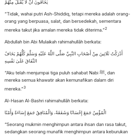
يَخَافُونَ أَنْ لَا يُقْبَلَ مِنْهُمْ
“Tidak, wahai putri Ash-Shiddiq, tetapi mereka adalah orang-
orang yang berpuasa, salat, dan bersedekah, sementara
2
mereka takut jika amalan mereka tidak diterima.”
Abdullah bin Abi Mulaikah rahimahullāh berkata:
أَدْرَكْتُ ثَلَاثِينَ مِنْ أَصْحَابِ النَّبِيِّ صَلَّى اللَّهُ عَلَيْهِ وَسَلَّمَ كُلُّهُمْ يَخَافُ
النِّفَاقَ عَلَىٰ نَفْسِهِ
“Aku telah menjumpai tiga puluh sahabat Nabi ﷺ, dan
mereka semua khawatir akan kemunafikan dalam diri
3
mereka.”
Al-Hasan Al-Bashri rahimahullāh berkata:
الْمُؤْمِنُ جَمَعَ إِحْسَانًا وَشَفَقَةً، وَالْمُنَافِقُ جَمَعَ إِسَاءَةً وَأَمْنًا
“Seorang mukmin menghimpun antara ihsan dan rasa takut,
sedangkan seorang munafik menghimpun antara keburukan