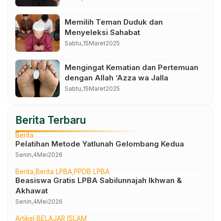
Memilih Teman Duduk dan
Menyeleksi Sahabat
Sabtu,
15
Maret
2025
Mengingat Kematian dan Pertemuan
dengan Allah ‘Azza wa Jalla
Sabtu,
15
Maret
2025
Berita Terbaru
Berita
Pelatihan Metode Yatlunah Gelombang Kedua
Senin,
4
Mei
2026
Berita
Berita LPBA
PPDB LPBA
Beasiswa Gratis LPBA Sabilunnajah Ikhwan &
Akhawat
Senin,
4
Mei
2026
Artikel
BELAJAR ISLAM