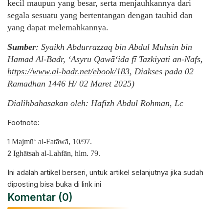
kecil maupun yang besar, serta menjauhkannya dari
segala sesuatu yang bertentangan dengan tauhid dan
yang dapat melemahkannya.
Sumber
: Syaikh Abdurrazzaq bin Abdul Muhsin bin
Hamad Al-Badr, ‘Asyru Qawā‘ida fī Tazkiyati an-Nafs,
https://www.al-badr.net/ebook/183
,
Diakses pada 02
Ramadhan 1446 H/ 02 Maret 2025)
Dialihbahasakan oleh: Hafizh Abdul Rohman, Lc
Footnote:
1
Majmū‘ al-Fatāwā, 10/97.
2
Ighātsah al-Lahfān, hlm. 79.
Ini adalah artikel berseri, untuk artikel selanjutnya jika sudah
diposting bisa buka
di link ini
Komentar (0)