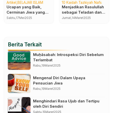
Artikel
BELAJAR ISLAM
10 Kaidah Tazkiyah Nafs
Ucapan yang Baik,
Menjadikan Rasulullah
Cerminan Jiwa yang
sebagai Teladan dan
Tenang
Panutan
Sabtu,
17
Mei
2025
Jumat,
14
Maret
2025
Berita Terkait
Muḥāsabah: Introspeksi Diri Sebelum
Terlambat
Rabu,
19
Maret
2025
Mengenal Diri Dalam Upaya
Pensucian Jiwa
Rabu,
19
Maret
2025
Menghindari Rasa Ujub dan Tertipu
oleh Diri Sendiri
Sabtu,
15
Maret
2025