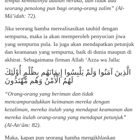
tempat kembalinya adalah neraka, dan tidak ada
seorang penolong pun bagi orang-orang zalim” (Al-
Mā’idah: 72).
Jika seorang hamba merealisasikan tauhid dengan
sempurna, maka ia akan memperoleh penyucian jiwa
yang sempurna pula. Ia juga akan mendapatkan petunjuk
dan keamanan yang sempurna, baik di dunia maupun di
akhirat. Sebagaimana firman Allah ‘Azza wa Jalla:
الَّذِينَ آمَنُوا وَلَمْ يَلْبِسُوا إِيمَانَهُم بِظُلْمٍ أُوْلَئِكَ
لَهُمُ الْأَمْنُ وَهُم مُّهْتَدُونَ
“Orang-orang yang beriman dan tidak
mencampuradukkan keimanan mereka dengan
kezaliman, mereka itulah yang mendapat keamanan dan
mereka itulah orang-orang yang mendapat petunjuk”
(Al-An‘ām: 82).
Maka, kapan pun seorang hamba mengikhlaskan