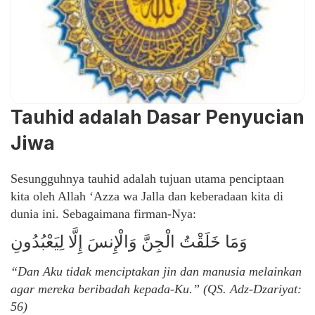
Tauhid adalah Dasar Penyucian
Jiwa
Sesungguhnya tauhid adalah tujuan utama penciptaan
kita oleh Allah ‘Azza wa Jalla dan keberadaan kita di
dunia ini. Sebagaimana firman-Nya:
وَمَا خَلَقْتُ الْجِنَّ وَالْإِنسَ إِلَّا لِيَعْبُدُونِ
“Dan Aku tidak menciptakan jin dan manusia melainkan
agar mereka beribadah kepada-Ku.” (QS. Adz-Dzariyat:
56)