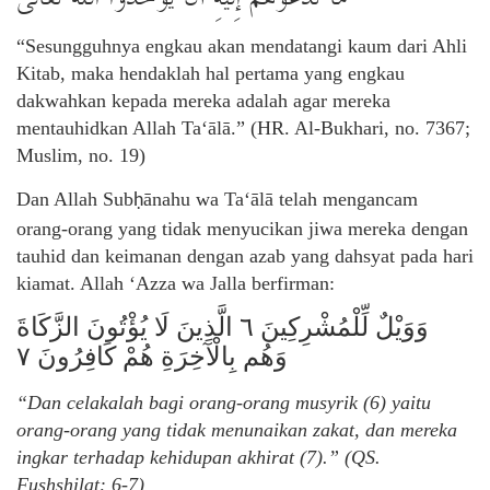
“Sesungguhnya engkau akan mendatangi kaum dari Ahli
Kitab, maka hendaklah hal pertama yang engkau
dakwahkan kepada mereka adalah agar mereka
mentauhidkan Allah Ta‘ālā.” (HR. Al-Bukhari, no. 7367;
Muslim, no. 19)
Dan Allah Sub
ānahu wa Ta‘ālā telah mengancam
ḥ
orang-orang yang tidak menyucikan jiwa mereka dengan
tauhid dan keimanan dengan azab yang dahsyat pada hari
kiamat. Allah ‘Azza wa Jalla berfirman:
وَوَيْلٌ لِّلْمُشْرِكِينَ ٦ الَّذِينَ لَا يُؤْتُونَ الزَّكَاةَ
وَهُم بِالْآخِرَةِ هُمْ كَافِرُونَ ٧
“Dan celakalah bagi orang-orang musyrik (6) yaitu
orang-orang yang tidak menunaikan zakat, dan mereka
ingkar terhadap kehidupan akhirat (7).” (QS.
Fushshilat: 6-7)