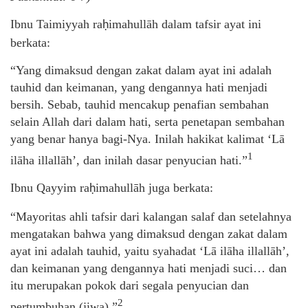
Ibnu Taimiyyah ra
imahullāh dalam tafsir ayat ini
ḥ
berkata:
“Yang dimaksud dengan zakat dalam ayat ini adalah
tauhid dan keimanan, yang dengannya hati menjadi
bersih. Sebab, tauhid mencakup penafian sembahan
selain Allah dari dalam hati, serta penetapan sembahan
yang benar hanya bagi-Nya. Inilah hakikat kalimat ‘Lā
1
ilāha illallāh’, dan inilah dasar penyucian hati.”
Ibnu Qayyim ra
imahullāh juga berkata:
ḥ
“Mayoritas ahli tafsir dari kalangan salaf dan setelahnya
mengatakan bahwa yang dimaksud dengan zakat dalam
ayat ini adalah tauhid, yaitu syahadat ‘Lā ilāha illallāh’,
dan keimanan yang dengannya hati menjadi suci… dan
itu merupakan pokok dari segala penyucian dan
2
pertumbuhan (jiwa).”