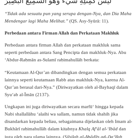
لَيْسَ كَمِثْلِهِ شَيْءٌ وَهُوَ السَّمِيعُ الْبَصِيرُ
“Tidak ada sesuatu pun yang serupa dengan-Nya, dan Dia Maha
Mendengar lagi Maha Melihat.”
(QS. Asy-Syūrā: 11).
Perbedaan antara Firman Allah dan Perkataan Makhluk
Perbedaan antara firman Allah dan perkataan makhluk sama
seperti perbedaan antara Sang Pencipta dan makhluk-Nya. Abu
‘Abdur-Ra
mān as-Sulamī ra
imahullāh berkata:
ḥ
ḥ
“Keutamaan Al-Qur’an dibandingkan dengan semua perkataan
lainnya seperti keutamaan Rabb atas makhluk-Nya, karena Al-
Qur’an berasal dari-Nya.” (Diriwayatkan oleh al-Bayhaqī dalam
Syu‘ab al-Īmān (2137).
Ungkapan ini juga diriwayatkan secara marfū‘ hingga kepada
Nabi shallallāhu ‘alaihi wa sallam, namun tidak shahih jika
disandarkan kepada beliau, sebagaimana dijelaskan oleh Imam al-
Bukhārī ra
imahullāh dalam kitabnya
Khalq Af‘āl al-‘Ibād
dan
ḥ
juga oleh para ulama lainnya. (
Silsilah al-A
ādīts a
–
a‘īfah
ḥ
ḍ
Ḍ