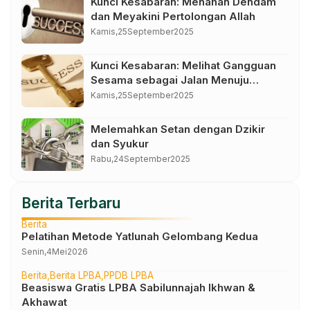
Kunci Kesabaran: Menahan Dendam
dan Meyakini Pertolongan Allah
Kamis,
25
September
2025
Kunci Kesabaran: Melihat Gangguan
Sesama sebagai Jalan Menuju
Kemuliaan
Kamis,
25
September
2025
Melemahkan Setan dengan Dzikir
dan Syukur
Rabu,
24
September
2025
Berita Terbaru
Berita
Pelatihan Metode Yatlunah Gelombang Kedua
Senin,
4
Mei
2026
Berita
Berita LPBA
PPDB LPBA
Beasiswa Gratis LPBA Sabilunnajah Ikhwan &
Akhawat