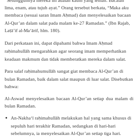
“Sesungguhnya mereka ini adalah kaum yang lemah. Bacalah
lima, enam, atau tujuh ayat.” Orang tersebut berkata, “Maka aku
membaca (sesuai saran Imam A
mad) dan menyelesaikan bacaan
ḥ
Al-Qur’an dalam salat pada malam ke-27 Ramadan.” (Ibn Rajab,
La
ā’if al-Ma‘ārif, hlm. 180).
ṭ
Dari perkataan ini, dapat dipahami bahwa Imam A
mad
ḥ
ra
imahullāh mengarahkan agar seorang imam memperhatikan
ḥ
keadaan makmum dan tidak memberatkan mereka dalam salat.
Para salaf ra
imahumullāh sangat giat membaca Al-Qur’an di
ḥ
bulan Ramadan, baik dalam salat maupun di luar salat. Disebutkan
bahwa:
Al-Aswad menyelesaikan bacaan Al-Qur’an setiap dua malam di
bulan Ramadan.
An-Nakha‘ī ra
imahullāh melakukan hal yang sama khusus di
ḥ
sepuluh hari terakhir Ramadan, sedangkan di hari-hari
sebelumnya, ia menyelesaikan Al-Qur’an setiap tiga hari.