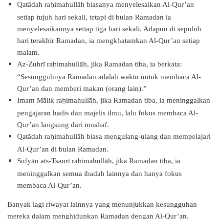
Qatādah ra
imahullāh biasanya menyelesaikan Al-Qur’an
ḥ
setiap tujuh hari sekali, tetapi di bulan Ramadan ia
menyelesaikannya setiap tiga hari sekali. Adapun di sepuluh
hari terakhir Ramadan, ia mengkhatamkan Al-Qur’an setiap
malam.
Az-Zuhrī ra
imahullāh, jika Ramadan tiba, ia berkata:
ḥ
“Sesungguhnya Ramadan adalah waktu untuk membaca Al-
Qur’an dan memberi makan (orang lain).”
Imam Mālik ra
imahullāh, jika Ramadan tiba, ia meninggalkan
ḥ
pengajaran hadis dan majelis ilmu, lalu fokus membaca Al-
Qur’an langsung dari mushaf.
Qatādah ra
imahullāh biasa mengulang-ulang dan mempelajari
ḥ
Al-Qur’an di bulan Ramadan.
Sufyān ats-Tsaurī ra
imahullāh, jika Ramadan tiba, ia
ḥ
meninggalkan semua ibadah lainnya dan hanya fokus
membaca Al-Qur’an.
Banyak lagi riwayat lainnya yang menunjukkan kesungguhan
mereka dalam menghidupkan Ramadan dengan Al-Qur’an.