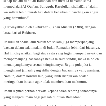
setiap malam di bulan Ramadan dan mereka bersama-sama
mempelajari Al-Qur’an. Sungguh, Rasulullah shallallāhu ‘alaihi
wa sallam lebih murah hati dalam kebaikan dibandingkan angin
yang berembus.”
(Diriwayatkan oleh al-Bukhārī (6) dan Muslim (2308), dengan
lafaz dari al-Bukhārī).
Rasulullah shallallāhu ‘alaihi wa sallam juga memperpanjang
bacaan dalam salat malam di bulan Ramadan lebih dari biasanya.
Hal ini disyariatkan bagi siapa saja yang ingin memperbanyak dan
memperpanjang bacaannya ketika ia salat sendiri, maka ia boleh
memanjangkannya sesuai keinginannya. Begitu pula jika ia
mengimami jamaah yang ridha dengan bacaannya yang panjang.
Namun, dalam kondisi lain, yang lebih dianjurkan adalah
meringankan bacaan agar tidak memberatkan makmum.
Imam A
mad pernah berkata kepada salah seorang sahabatnya
ḥ
yang menjadi imam bagi jamaah di bulan Ramadan: