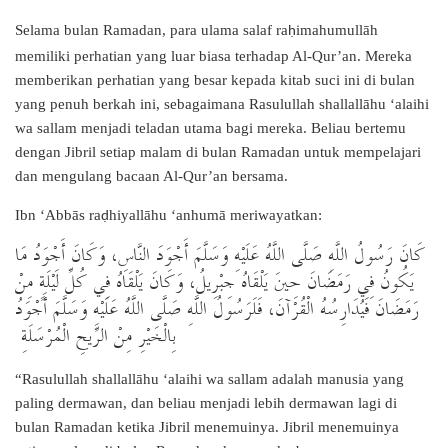
Selama bulan Ramadan, para ulama salaf ra
imahumullāh
ḥ
memiliki perhatian yang luar biasa terhadap Al-Qur’an. Mereka
memberikan perhatian yang besar kepada kitab suci ini di bulan
yang penuh berkah ini, sebagaimana Rasulullah shallallāhu ‘alaihi
wa sallam menjadi teladan utama bagi mereka. Beliau bertemu
dengan Jibril setiap malam di bulan Ramadan untuk mempelajari
dan mengulang bacaan Al-Qur’an bersama.
Ibn ‘Abbās ra
hiyallāhu ‘anhumā meriwayatkan:
ḍ
كَانَ رَسُولُ اللَّهِ صَلَّى اللَّهُ عَلَيْهِ وَسَلَّمَ أَجْوَدَ النَّاسِ، وَكَانَ أَجْوَدُ مَا
يَكُونُ فِي رَمَضَانَ حِينَ يَلْقَاهُ جِبْرِيلُ، وَكَانَ يَلْقَاهُ فِي كُلِّ لَيْلَةٍ مِنْ
رَمَضَانَ فَيُدَارِسُهُ الْقُرْآنَ، فَلَرَسُولُ اللَّهِ صَلَّى اللَّهُ عَلَيْهِ وَسَلَّمَ أَجْوَدُ
بِالْخَيْرِ مِنْ الرِّيحِ الْمُرْسَلَةِ
“Rasulullah shallallāhu ‘alaihi wa sallam adalah manusia yang
paling dermawan, dan beliau menjadi lebih dermawan lagi di
bulan Ramadan ketika Jibril menemuinya. Jibril menemuinya