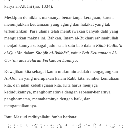
karya al-Albānī (no. 1334).
Meskipun demikian, maknanya benar tanpa keraguan, karena
menunjukkan keutamaan yang agung dan hakikat yang tak
terbantahkan. Para ulama telah membawakan banyak dalil yang
menguatkan makna ini. Bahkan, Imam al-Bukhārī ra
imahullāh
ḥ
menjadikannya sebagai judul salah satu bab dalam
Kitāb Fa
ā’il
dh
al-Qur’ān
dalam
Sha
ī
al-Bukhārī
, yaitu:
Bab Keutamaan Al-
ḥ
ḥ
Qur’an atas Seluruh Perkataan Lainnya
.
Kewajiban kita sebagai kaum mukminin adalah mengagungkan
Al-Qur’an yang merupakan kalam Rabb kita, sumber kemuliaan
kita, dan jalan kebahagiaan kita. Kita harus menjaga
kedudukannya, menghormatinya dengan sebenar-benarnya
penghormatan, memahaminya dengan baik, dan
mengamalkannya.
Ibnu Mas‘ūd radhiyallāhu ‘anhu berkata:
مَنْ كَانَ يُحِبُّ أَنْ يَعْلَمَ أَهُوَ يُحِبُّ اللَّهَ عَزَّ وَجَلَّ فَلْيَعْرِضْ نَفْسَهُ عَلَى