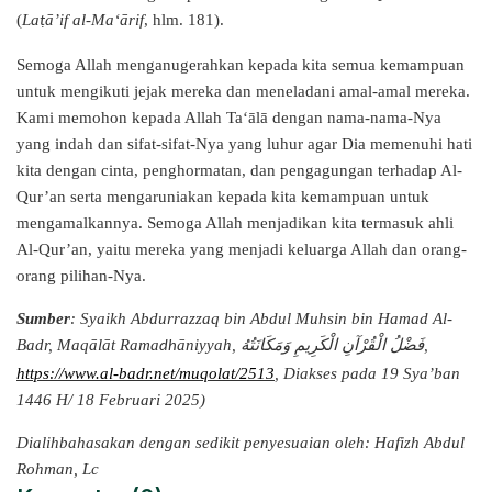
(
La
ā’if al-Ma‘ārif
, hlm. 181).
ṭ
Semoga Allah menganugerahkan kepada kita semua kemampuan
untuk mengikuti jejak mereka dan meneladani amal-amal mereka.
Kami memohon kepada Allah Ta‘ālā dengan nama-nama-Nya
yang indah dan sifat-sifat-Nya yang luhur agar Dia memenuhi hati
kita dengan cinta, penghormatan, dan pengagungan terhadap Al-
Qur’an serta mengaruniakan kepada kita kemampuan untuk
mengamalkannya. Semoga Allah menjadikan kita termasuk ahli
Al-Qur’an, yaitu mereka yang menjadi keluarga Allah dan orang-
orang pilihan-Nya.
Sumber
: Syaikh Abdurrazzaq bin Abdul Muhsin bin Hamad Al-
فَضْلُ الْقُرْآنِ الْكَرِيمِ وَمَكَانَتُهُ
Badr, Maqālāt Rama
āniyyah,
,
dh
https://www.al-badr.net/muqolat/2513
,
Diakses pada 19 Sya’ban
1446 H/ 18 Februari 2025)
Dialihbahasakan dengan sedikit penyesuaian oleh: Hafizh Abdul
Rohman, Lc