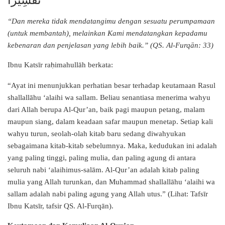
“Dan mereka tidak mendatangimu dengan sesuatu perumpamaan
(untuk membantah), melainkan Kami mendatangkan kepadamu
kebenaran dan penjelasan yang lebih baik.” (QS. Al-Furqān: 33)
Ibnu Katsīr ra
imahullāh berkata:
ḥ
“Ayat ini menunjukkan perhatian besar terhadap keutamaan Rasul
shallallāhu ‘alaihi wa sallam. Beliau senantiasa menerima wahyu
dari Allah berupa Al-Qur’an, baik pagi maupun petang, malam
maupun siang, dalam keadaan safar maupun menetap. Setiap kali
wahyu turun, seolah-olah kitab baru sedang diwahyukan
sebagaimana kitab-kitab sebelumnya. Maka, kedudukan ini adalah
yang paling tinggi, paling mulia, dan paling agung di antara
seluruh nabi ‘alaihimus-salām. Al-Qur’an adalah kitab paling
mulia yang Allah turunkan, dan Muhammad shallallāhu ‘alaihi wa
sallam adalah nabi paling agung yang Allah utus.” (Lihat: Tafsīr
Ibnu Katsīr, tafsir QS. Al-Furqān).