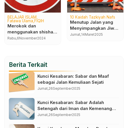
BELAJAR ISLAM
10 Kaidah Tazkiyah Nafs
Fatawa Ulama
FIQIH
Menutup Jalan yang
Merokok dan
Menyimpangkan Jiwa
menggunakan shisha
dari Kesucian Menuju
Jumat,
14
Maret
2025
bagaimana hukumnya ?
Rabu,
6
November
2024
Kehinaan
Berita Terkait
Kunci Kesabaran: Sabar dan Maaf
sebagai Jalan Kemuliaan Sejati
Jumat,
26
September
2025
Kunci Kesabaran: Sabar Adalah
Setengah dari Iman dan Kemenangan
dalam Kendali Diri
Jumat,
26
September
2025