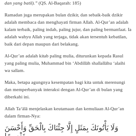
dan yang batil).”
(QS. Al-Baqarah: 185)
Ramadan juga merupakan bulan dzikir, dan sebaik-baik dzikir
adalah membaca dan menghayati firman Allah. Al-Qur’an adalah
kalam terbaik, paling indah, paling jujur, dan paling bermanfaat. Ia
adalah wahyu Allah yang terjaga, tidak akan tersentuh kebatilan,
baik dari depan maupun dari belakang.
Al-Qur’an adalah kitab paling mulia, diturunkan kepada Rasul
yang paling mulia, Muhammad bin ‘Abdillāh shallallāhu ‘alaihi
wa sallam.
Maka, betapa agungnya kesempatan bagi kita untuk merenungi
dan memperbanyak interaksi dengan Al-Qur’an di bulan yang
diberkahi ini.
Allah Ta‘ālā menjelaskan keutamaan dan kemuliaan Al-Qur’an
dalam firman-Nya:
وَلَا يَأْتُونَكَ بِمَثَلٍ إِلَّا جِئْنَاكَ بِالْحَقِّ وَأَحْسَنَ
تَفْسِيرًا