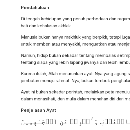
Pendahuluan
Di tengah kehidupan yang penuh perbedaan dan ragam w
hati dan kehalusan akhlak.
Manusia bukan hanya makhluk yang berpikir, tetapi jug
untuk memberi atau menyakiti, menguatkan atau menja
Namun, hidup bukan sekadar tentang membalas setimpal.
tentang siapa yang lebih lapang jiwanya dan lebih lembu
Karena itulah, Allah menurunkan ayat-Nya yang agung 
jembatan menuju rahmat-Nya, bukan tembok penghalang
Ayat ini bukan sekadar perintah, melainkan peta menuj
dalam menasihati, dan mulia dalam menahan diri dari
Penjelasan Ayat
ٱلۡعُرۡفِ وَأَعۡرِضۡ عَنِ ٱلۡجَـٰهِلِينَ