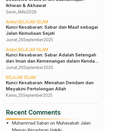
Ikhwan & Akhawat
Senin,
4
Mei
2026
Artikel
BELAJAR ISLAM
Kunci Kesabaran: Sabar dan Maaf sebagai
Jalan Kemuliaan Sejati
Jumat,
26
September
2025
Artikel
BELAJAR ISLAM
Kunci Kesabaran: Sabar Adalah Setengah
dari Iman dan Kemenangan dalam Kendali
Diri
Jumat,
26
September
2025
BELAJAR ISLAM
Kunci Kesabaran: Menahan Dendam dan
Meyakini Pertolongan Allah
Kamis,
25
September
2025
Recent Comments
Muhammad Sabari
on
Muhasabah Jalan
Menuju Kesadaran Hakiki