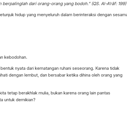
 berpalinglah dari orang-orang yang bodoh.” (QS. Al-A‘rāf: 199)
 petunjuk hidup yang menyeluruh dalam berinteraksi dengan sesam
an kebodohan.
ah bentuk nyata dari kematangan ruhani seseorang. Karena tidak
ti dengan lembut, dan bersabar ketika dihina oleh orang yang
kita tetap berakhlak mulia, bukan karena orang lain pantas
ta untuk demikian?