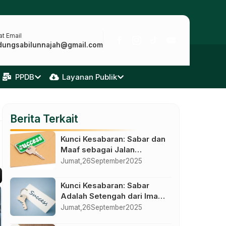
t Email
dungsabilunnajah@gmail.com
PPDB
Layanan Publik
Berita Terkait
Kunci Kesabaran: Sabar dan
Maaf sebagai Jalan
Kemuliaan Sejati
Jumat,
26
September
2025
Kunci Kesabaran: Sabar
Adalah Setengah dari Iman
dan Kemenangan dalam
Jumat,
26
September
2025
Kendali Diri