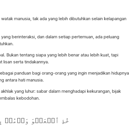
atak manusia, tak ada yang lebih dibutuhkan selain kelapangan
a yang berinteraksi, dan dalam setiap pertemuan, ada peluang
tuhkan.
 Bukan tentang siapa yang lebih benar atau lebih kuat, tapi
t lisan serta tindakannya.
sebagai panduan bagi orang-orang yang ingin menjadikan hidupnya
 antara hati manusia.
u akhlak yang luhur: sabar dalam menghadapi kekurangan, bijak
 membalas kebodohan.
خُذِ ٱلۡعَفۡوَ وَأۡمُرۡ بِ