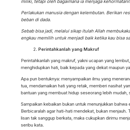
miliki, tetapi oleh bagaimana ia menjaga kehormatann
Perlakukan manusia dengan kelembutan. Berikan re
beban di dada.
Sebab bisa jadi, melalui sikap itulah Allah membukaka
engkau memilih untuk menjadi baik ketika kau bisa s
Perintahkanlah yang Makruf
Perintahkanlah yang makruf, yakni ucapan yang lembu
menghidupkan hati, baik kepada yang dekat maupun 
Apa pun bentuknya: menyampaikan ilmu yang menerang
tua, mendamaikan hati yang retak, memberi nasihat y
bantuan yang membuat hidup seseorang lebih mudah, se
Sampaikan kebaikan bukan untuk menunjukkan bahwa en
Berbicaralah agar hati-hati mendekat, bukan menjauh. T
lisan tak sanggup berkata, maka cukupkan dirimu menjadi
seribu kata.