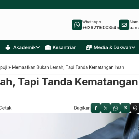
WhatsApp
Alama
+6282116003545
ban
Akademik
Kesantrian
Media & Dakwah
puji
»
Memaafkan Bukan Lemah, Tapi Tanda Kematangan Iman
h, Tapi Tanda Kematangan
Cetak
Bagikan