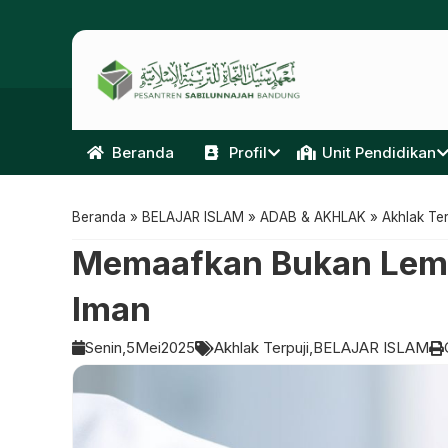
Beranda
Profil
Unit Pendidikan
Beranda
»
BELAJAR ISLAM
»
ADAB & AKHLAK
»
Akhlak Ter
Memaafkan Bukan Lema
Iman
Senin,
5
Mei
2025
Akhlak Terpuji
BELAJAR ISLAM