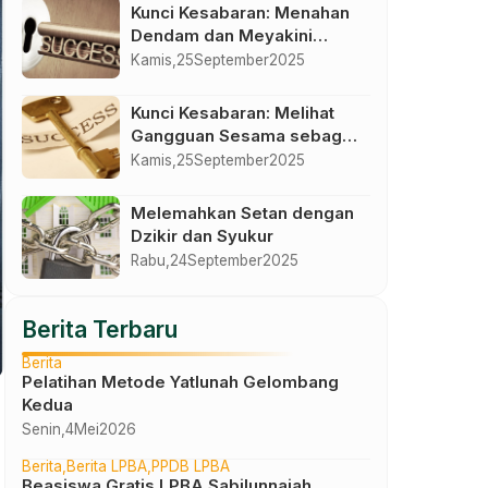
Kunci Kesabaran: Menahan
Dendam dan Meyakini
Pertolongan Allah
Kamis,
25
September
2025
Kunci Kesabaran: Melihat
Gangguan Sesama sebagai
Jalan Menuju Kemuliaan
Kamis,
25
September
2025
Melemahkan Setan dengan
Dzikir dan Syukur
Rabu,
24
September
2025
Berita Terbaru
Berita
Pelatihan Metode Yatlunah Gelombang
Kedua
Senin,
4
Mei
2026
Berita
Berita LPBA
PPDB LPBA
Beasiswa Gratis LPBA Sabilunnajah