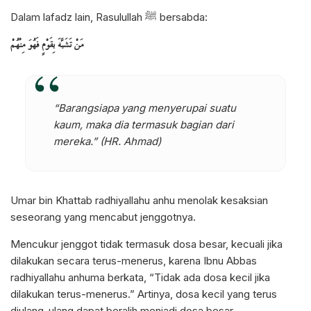
Dalam lafadz lain, Rasulullah
bersabda:
ﷺ
مَنْ تَشَبَّهَ بِقَوْمٍ فَهُوَ مِنْهُمْ
“Barangsiapa yang menyerupai suatu
kaum, maka dia termasuk bagian dari
mereka.” (HR. Ahmad)
Umar bin Khattab radhiyallahu anhu menolak kesaksian
seseorang yang mencabut jenggotnya.
Mencukur jenggot tidak termasuk dosa besar, kecuali jika
dilakukan secara terus-menerus, karena Ibnu Abbas
radhiyallahu anhuma berkata, “Tidak ada dosa kecil jika
dilakukan terus-menerus.” Artinya, dosa kecil yang terus
diulang-ulang dapat beralih menjadi dosa besar.