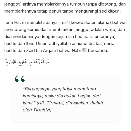
jenggot” artinya membiarkannya tumbuh tanpa dipotong, dan
membiarkannya tetap penuh tanpa mengurangi sedikitpun.
Ibnu Hazm menukil adanya ijma’ (kesepakatan ulama) bahwa
memotong kumis dan membiarkan jenggot adalah wajib, dan
dia mendasarinya dengan sejumlah hadits. Di antaranya,
hadits dari Ibnu Umar radhiyallahu anhuma di atas, serta
hadits dari Zaid bin Arqam bahwa Nabi
bersabda:
ﷺ
مَنْ لَمْ يَأْخُذْ مِنْ شَارِبِهِ، فَلَيْسَ مِنَّا
“Barangsiapa yang tidak memotong
kumisnya, maka dia bukan bagian dari
kami.” (HR. Tirmidzi, dinyatakan shahih
oleh Tirmidzi)