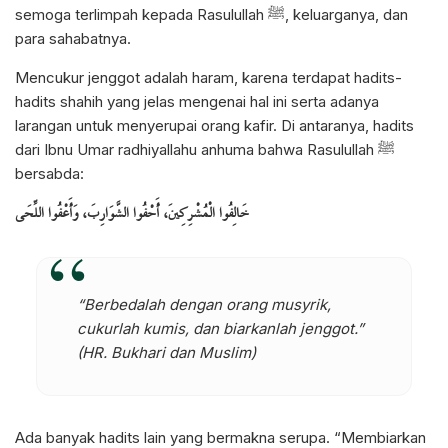
semoga terlimpah kepada Rasulullah
, keluarganya, dan
ﷺ
para sahabatnya.
Mencukur jenggot adalah haram, karena terdapat hadits-
hadits shahih yang jelas mengenai hal ini serta adanya
larangan untuk menyerupai orang kafir. Di antaranya, hadits
dari Ibnu Umar radhiyallahu anhuma bahwa Rasulullah
ﷺ
bersabda:
خَالِفُوا الْمُشْرِكِينَ، أَحْفُوا الشَّوَارِبَ، وَأَعْفُوا اللِّحَى
“Berbedalah dengan orang musyrik,
cukurlah kumis, dan biarkanlah jenggot.”
(HR. Bukhari dan Muslim)
Ada banyak hadits lain yang bermakna serupa. “Membiarkan