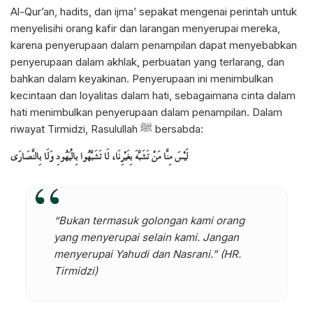
Al-Qur’an, hadits, dan ijma’ sepakat mengenai perintah untuk
menyelisihi orang kafir dan larangan menyerupai mereka,
karena penyerupaan dalam penampilan dapat menyebabkan
penyerupaan dalam akhlak, perbuatan yang terlarang, dan
bahkan dalam keyakinan. Penyerupaan ini menimbulkan
kecintaan dan loyalitas dalam hati, sebagaimana cinta dalam
hati menimbulkan penyerupaan dalam penampilan. Dalam
riwayat Tirmidzi, Rasulullah
bersabda:
ﷺ
لَيْسَ مِنَّا مَنْ تَشَبَّهَ بِغَيْرِنَا، لَا تَشَبَّهُوا بِالْيَهُودِ وَلَا بِالنَّصَارَى
“Bukan termasuk golongan kami orang
yang menyerupai selain kami. Jangan
menyerupai Yahudi dan Nasrani.” (HR.
Tirmidzi)