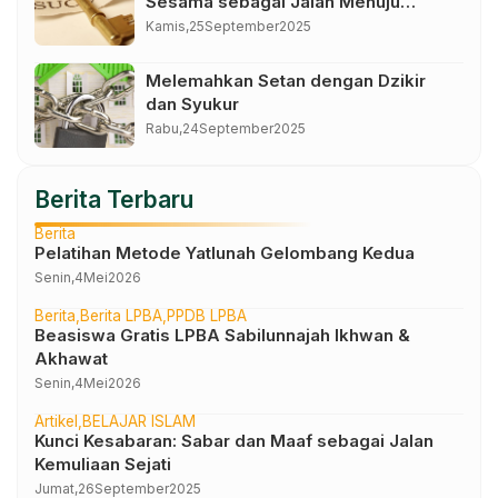
Sesama sebagai Jalan Menuju
Kemuliaan
Kamis,
25
September
2025
Melemahkan Setan dengan Dzikir
dan Syukur
Rabu,
24
September
2025
Berita Terbaru
Berita
Pelatihan Metode Yatlunah Gelombang Kedua
Senin,
4
Mei
2026
Berita
Berita LPBA
PPDB LPBA
Beasiswa Gratis LPBA Sabilunnajah Ikhwan &
Akhawat
Senin,
4
Mei
2026
Artikel
BELAJAR ISLAM
Kunci Kesabaran: Sabar dan Maaf sebagai Jalan
Kemuliaan Sejati
Jumat,
26
September
2025