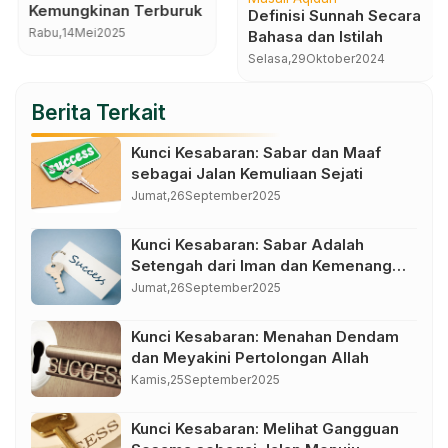
Kemungkinan Terburuk
Definisi Sunnah Secara
Rabu,
14
Mei
2025
Bahasa dan Istilah
Selasa,
29
Oktober
2024
Berita Terkait
Kunci Kesabaran: Sabar dan Maaf
sebagai Jalan Kemuliaan Sejati
Jumat,
26
September
2025
Kunci Kesabaran: Sabar Adalah
Setengah dari Iman dan Kemenangan
dalam Kendali Diri
Jumat,
26
September
2025
Kunci Kesabaran: Menahan Dendam
dan Meyakini Pertolongan Allah
Kamis,
25
September
2025
Kunci Kesabaran: Melihat Gangguan