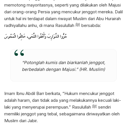
memotong mayoritasnya, seperti yang dilakukan oleh Majusi
dari orang-orang Persia yang mencukur jenggot mereka. Dalil
untuk hal ini terdapat dalam riwayat Muslim dari Abu Hurairah
radhiyallahu anhu, di mana Rasulullah
bersabda:
ﷺ
جُزُّوا الشَّوَارِبَ وَأَعْفُوا اللِّحَى، خَالِفُوا الْمَجُوسَ
“Potonglah kumis dan biarkanlah jenggot,
berbedalah dengan Majusi.” (HR. Muslim)
Imam Ibnu Abdil Barr berkata, “Hukum mencukur jenggot
adalah haram, dan tidak ada yang melakukannya kecuali laki-
laki yang menyerupai perempuan.” Rasulullah
sendiri
ﷺ
memiliki jenggot yang tebal, sebagaimana diriwayatkan oleh
Muslim dari Jabir.