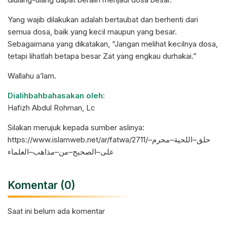
Yang wajib dilakukan adalah bertaubat dan berhenti dari
semua dosa, baik yang kecil maupun yang besar.
Sebagaimana yang dikatakan, “Jangan melihat kecilnya dosa,
tetapi lihatlah betapa besar Zat yang engkau durhakai.”
Wallahu a’lam.
Dialihbahbahasakan oleh:
Hafizh Abdul Rohman, Lc
Silakan merujuk kepada sumber aslinya:
https://www.islamweb.net/ar/fatwa/2711/
–
–
–
حلق
اللحية
محرم
–
–
–
–
على
الصحيح
من
مذاهب
العلماء
Komentar (0)
Saat ini belum ada komentar