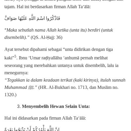
tajam. Hal ini berdasarkan firman Allah Ta‘ālā:
فَاذْكُرُوا اسْمَ اللَّهِ عَلَيْهَا صَوَافَّ
“
Maka sebutlah nama Allah ketika (unta itu) berdiri (untuk
disembelih).”
(QS. Al-
ajj: 36)
Ḥ
Ayat tersebut dipahami sebagai “unta didirikan dengan tiga
5
kaki”
. Ibnu ‘Umar ra
iyallāhu ‘anhumā pernah melihat
ḍ
seseorang yang merebahkan untanya untuk disembelih, lalu ia
menegurnya:
“Tegakkan ia dalam keadaan terikat (kaki kirinya), itulah sunnah
ﷺ
Muhammad
.”
(HR. Al-Bukhari no. 1713, dan Muslim no.
1320.)
Menyembelih Hewan Selain Unta:
Hal ini didasarkan pada firman Allah Ta‘ālā:
إِنَّ اللَّهَ يَأْمُرُكُمْ أَنْ تَذْبَحُوا بَقَرَةً