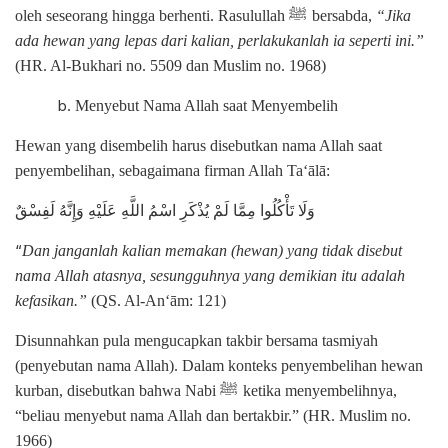
ﷺ
oleh seseorang hingga berhenti. Rasulullah
bersabda,
“Jika
ada hewan yang lepas dari kalian, perlakukanlah ia seperti ini.”
(HR. Al-Bukhari no. 5509 dan Muslim no. 1968)
Menyebut Nama Allah saat Menyembelih
Hewan yang disembelih harus disebutkan nama Allah saat
penyembelihan, sebagaimana firman Allah Ta‘ālā:
وَلَا تَأْكُلُوا مِمَّا لَمْ يُذْكَرِ اسْمُ اللَّهِ عَلَيْهِ وَإِنَّهُ لَفِسْقٌ
“
Dan janganlah kalian memakan (hewan) yang tidak disebut
nama Allah atasnya, sesungguhnya yang demikian itu adalah
kefasikan.”
(QS. Al-An‘ām: 121)
Disunnahkan pula mengucapkan takbir bersama tasmiyah
(penyebutan nama Allah). Dalam konteks penyembelihan hewan
ﷺ
kurban, disebutkan bahwa Nabi
ketika menyembelihnya,
“beliau menyebut nama Allah dan bertakbir.” (HR. Muslim no.
1966)