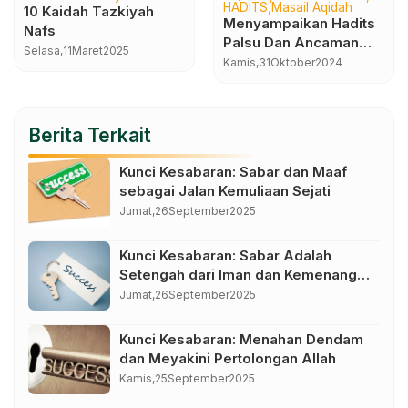
HADITS
Masail Aqidah
10 Kaidah Tazkiyah
Menyampaikan Hadits
Nafs
Palsu Dan Ancaman
Selasa,
11
Maret
2025
Bagi Pelakunya
Kamis,
31
Oktober
2024
Berita Terkait
Kunci Kesabaran: Sabar dan Maaf
sebagai Jalan Kemuliaan Sejati
Jumat,
26
September
2025
Kunci Kesabaran: Sabar Adalah
Setengah dari Iman dan Kemenangan
dalam Kendali Diri
Jumat,
26
September
2025
Kunci Kesabaran: Menahan Dendam
dan Meyakini Pertolongan Allah
Kamis,
25
September
2025