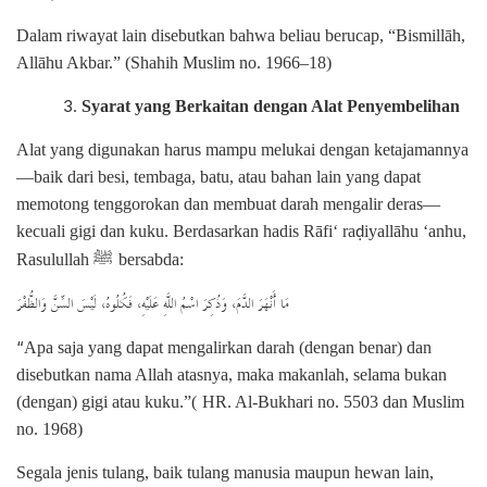
Dalam riwayat lain disebutkan bahwa beliau berucap, “Bismillāh,
Allāhu Akbar.” (Shahih Muslim no. 1966–18)
Syarat yang Berkaitan dengan Alat Penyembelihan
Alat yang digunakan harus mampu melukai dengan ketajamannya
—baik dari besi, tembaga, batu, atau bahan lain yang dapat
memotong tenggorokan dan membuat darah mengalir deras—
kecuali gigi dan kuku. Berdasarkan hadis Rāfi‘ ra
iyallāhu ‘anhu,
ḍ
ﷺ
Rasulullah
bersabda:
مَا أَنْهَرَ الدَّمَ، وَذُكِرَ اسْمُ اللَّهِ عَلَيْهِ، فَكُلُوهُ، لَيْسَ السِّنَّ وَالظُّفْرَ
“
Apa saja yang dapat mengalirkan darah (dengan benar) dan
disebutkan nama Allah atasnya, maka makanlah, selama bukan
(dengan) gigi atau kuku.”(
HR. Al-Bukhari no. 5503 dan Muslim
no. 1968)
Segala jenis tulang, baik tulang manusia maupun hewan lain,