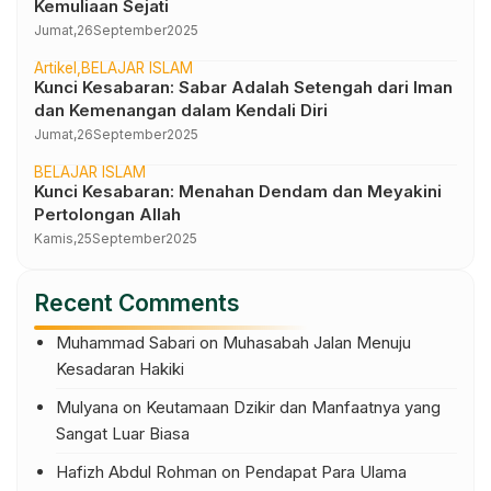
Kemuliaan Sejati
Jumat,
26
September
2025
Artikel
BELAJAR ISLAM
Kunci Kesabaran: Sabar Adalah Setengah dari Iman
dan Kemenangan dalam Kendali Diri
Jumat,
26
September
2025
BELAJAR ISLAM
Kunci Kesabaran: Menahan Dendam dan Meyakini
Pertolongan Allah
Kamis,
25
September
2025
Recent Comments
Muhammad Sabari
on
Muhasabah Jalan Menuju
Kesadaran Hakiki
Mulyana
on
Keutamaan Dzikir dan Manfaatnya yang
Sangat Luar Biasa
Hafizh Abdul Rohman
on
Pendapat Para Ulama