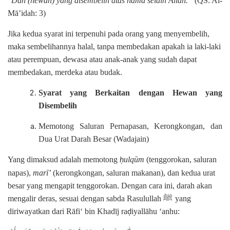
“
Dan (hewan) yang disembelih atas nama selain Allah.”
(QS. Al-
Mā’idah: 3)
Jika kedua syarat ini terpenuhi pada orang yang menyembelih,
maka sembelihannya halal, tanpa membedakan apakah ia laki-laki
atau perempuan, dewasa atau anak-anak yang sudah dapat
membedakan, merdeka atau budak.
Syarat yang Berkaitan dengan Hewan yang
Disembelih
Memotong Saluran Pernapasan, Kerongkongan, dan
Dua Urat Darah Besar (Wadajain)
Yang dimaksud adalah memotong
ulqūm
(tenggorokan, saluran
ḥ
napas),
marī’
(kerongkongan, saluran makanan), dan kedua urat
besar yang mengapit tenggorokan. Dengan cara ini, darah akan
ﷺ
mengalir deras, sesuai dengan sabda Rasulullah
yang
diriwayatkan dari Rāfi‘ bin Khadīj ra
iyallāhu ‘anhu:
ḍ