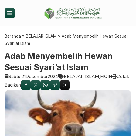
Beranda
»
BELAJAR ISLAM
»
Adab Menyembelih Hewan Sesuai
Syari’at Islam
Adab Menyembelih Hewan
Sesuai Syari’at Islam
Sabtu,
21
Desember
2024
BELAJAR ISLAM
FIQIH
Cetak
Bagikan