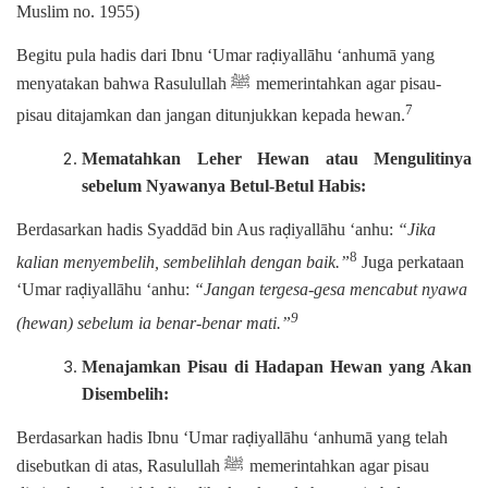
Muslim no. 1955)
Begitu pula hadis dari Ibnu ‘Umar ra
iyallāhu ‘anhumā yang
ḍ
ﷺ
menyatakan bahwa Rasulullah
memerintahkan agar pisau-
7
pisau ditajamkan dan jangan ditunjukkan kepada hewan.
Mematahkan Leher Hewan atau Mengulitinya
sebelum Nyawanya Betul-Betul Habis:
Berdasarkan hadis Syaddād bin Aus ra
iyallāhu ‘anhu:
“Jika
ḍ
8
kalian menyembelih, sembelihlah dengan baik.”
Juga perkataan
‘Umar ra
iyallāhu ‘anhu:
“Jangan tergesa-gesa mencabut nyawa
ḍ
9
(hewan) sebelum ia benar-benar mati.”
Menajamkan Pisau di Hadapan Hewan yang Akan
Disembelih:
Berdasarkan hadis Ibnu ‘Umar ra
iyallāhu ‘anhumā yang telah
ḍ
ﷺ
disebutkan di atas, Rasulullah
memerintahkan agar pisau