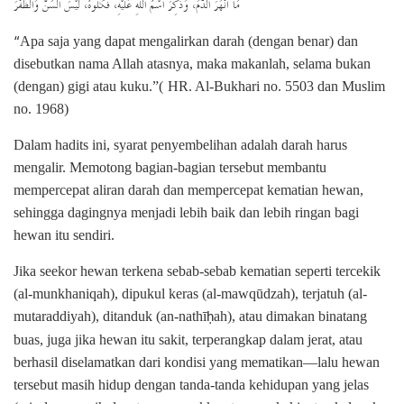
مَا أَنْهَرَ الدَّمَ، وَذُكِرَ اسْمُ اللَّهِ عَلَيْهِ، فَكُلُوهُ، لَيْسَ السِّنَّ وَالظُّفْرَ
“
Apa saja yang dapat mengalirkan darah (dengan benar) dan
disebutkan nama Allah atasnya, maka makanlah, selama bukan
(dengan) gigi atau kuku.”(
HR. Al-Bukhari no. 5503 dan Muslim
no. 1968)
Dalam hadits ini, syarat penyembelihan adalah darah harus
mengalir. Memotong bagian-bagian tersebut membantu
mempercepat aliran darah dan mempercepat kematian hewan,
sehingga dagingnya menjadi lebih baik dan lebih ringan bagi
hewan itu sendiri.
Jika seekor hewan terkena sebab-sebab kematian seperti tercekik
(al-munkhaniqah), dipukul keras (al-mawqūdzah), terjatuh (al-
mutaraddiyah), ditanduk (an-nathī
ah), atau dimakan binatang
ḥ
buas, juga jika hewan itu sakit, terperangkap dalam jerat, atau
berhasil diselamatkan dari kondisi yang mematikan—lalu hewan
tersebut masih hidup dengan tanda-tanda kehidupan yang jelas