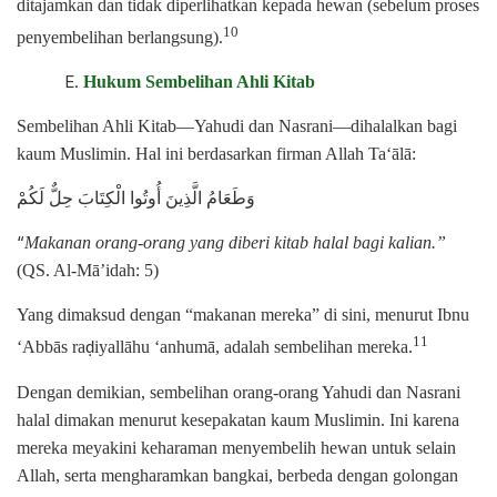
ditajamkan dan tidak diperlihatkan kepada hewan (sebelum proses
10
penyembelihan berlangsung).
Hukum Sembelihan Ahli Kitab
Sembelihan Ahli Kitab—Yahudi dan Nasrani—dihalalkan bagi
kaum Muslimin. Hal ini berdasarkan firman Allah Ta‘ālā:
وَطَعَامُ الَّذِينَ أُوتُوا الْكِتَابَ حِلٌّ لَكُمْ
“
Makanan orang-orang yang diberi kitab halal bagi kalian.”
(QS. Al-Mā’idah: 5)
Yang dimaksud dengan “makanan mereka” di sini, menurut Ibnu
11
‘Abbās ra
iyallāhu ‘anhumā, adalah sembelihan mereka.
ḍ
Dengan demikian, sembelihan orang-orang Yahudi dan Nasrani
halal dimakan menurut kesepakatan kaum Muslimin. Ini karena
mereka meyakini keharaman menyembelih hewan untuk selain
Allah, serta mengharamkan bangkai, berbeda dengan golongan