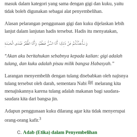
masuk dalam kategori yang sama dengan gigi dan kuku, yaitu
tidak boleh digunakan sebagai alat penyembelihan.
Alasan pelarangan penggunaan gigi dan kuku dijelaskan lebih
lanjut dalam lanjutan hadis tersebut. Hadis itu menyatakan,
أَمَّا السِّنُّ فَعَظْمٌ، وَأَمَّا الظُّفْرُ فَمُدَى الْحَبَشَةِ
:
وَسَأُحَدِّثُكُمْ عَنْ ذَلِكَ
“
Akan aku beritahukan sebabnya kepada kalian: gigi adalah
tulang, dan kuku adalah pisau milik bangsa Habasyah.”
Larangan menyembelih dengan tulang disebabkan oleh najisnya
ﷺ
tulang tersebut oleh darah, sementara Nabi
melarang kita
menajiskannya karena tulang adalah makanan bagi saudara-
saudara kita dari bangsa jin.
Adapun penggunaan kuku dilarang agar kita tidak menyerupai
3
orang-orang kafir.
Adab (Etika) dalam Penyembelihan