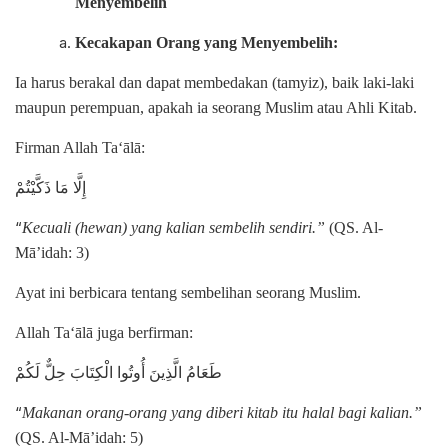
Menyembelih
Kecakapan Orang yang Menyembelih:
Ia harus berakal dan dapat membedakan (tamyiz), baik laki-laki
maupun perempuan, apakah ia seorang Muslim atau Ahli Kitab.
Firman Allah Ta‘ālā:
إِلَّا مَا ذَكَّيْتُمْ
“
Kecuali (hewan) yang kalian sembelih sendiri.”
(QS. Al-
Mā’idah: 3)
Ayat ini berbicara tentang sembelihan seorang Muslim.
Allah Ta‘ālā juga berfirman:
طَعَامُ الَّذِينَ أُوتُوا الْكِتَابَ حِلٌّ لَكُمْ
“
Makanan orang-orang yang diberi kitab itu halal bagi kalian.”
(QS. Al-Mā’idah: 5)