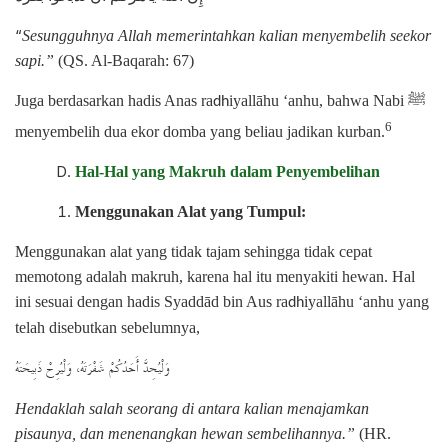
“
Sesungguhnya Allah memerintahkan kalian menyembelih seekor
sapi.”
(QS. Al-Baqarah: 67)
ﷺ
Juga berdasarkan hadis Anas ra
iyallāhu ‘anhu, bahwa Nabi
dh
6
menyembelih dua ekor domba yang beliau jadikan kurban.
Hal-Hal yang Makruh dalam Penyembelihan
Menggunakan Alat yang Tumpul:
Menggunakan alat yang tidak tajam sehingga tidak cepat
memotong adalah makruh, karena hal itu menyakiti hewan. Hal
ini sesuai dengan hadis Syaddād bin Aus ra
iyallāhu ‘anhu yang
dh
telah disebutkan sebelumnya,
وَلْيُحِدَّ أَحَدُكُمْ شَفْرَتَهُ، وَلْيُرِحْ ذَبِيحَتَهُ
Hendaklah salah seorang di antara kalian menajamkan
pisaunya, dan menenangkan hewan sembelihannya.”
(HR.