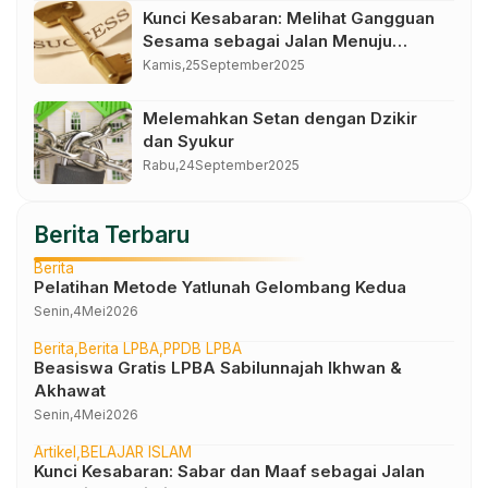
Kunci Kesabaran: Melihat Gangguan
Sesama sebagai Jalan Menuju
Kemuliaan
Kamis,
25
September
2025
Melemahkan Setan dengan Dzikir
dan Syukur
Rabu,
24
September
2025
Berita Terbaru
Berita
Pelatihan Metode Yatlunah Gelombang Kedua
Senin,
4
Mei
2026
Berita
Berita LPBA
PPDB LPBA
Beasiswa Gratis LPBA Sabilunnajah Ikhwan &
Akhawat
Senin,
4
Mei
2026
Artikel
BELAJAR ISLAM
Kunci Kesabaran: Sabar dan Maaf sebagai Jalan