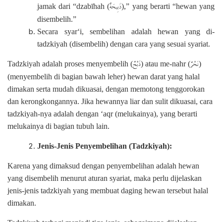
ذَبِيحَةٌ
jamak dari “dzabīhah (
),” yang berarti “hewan yang
disembelih.”
Secara syar‘i, sembelihan adalah hewan yang di-
tadzkiyah (disembelih) dengan cara yang sesuai syariat.
نَحْرٌ
ذَبْحٌ
Tadzkiyah adalah proses menyembelih (
) atau me-nahr (
)
(menyembelih di bagian bawah leher) hewan darat yang halal
dimakan serta mudah dikuasai, dengan memotong tenggorokan
dan kerongkongannya. Jika hewannya liar dan sulit dikuasai, cara
tadzkiyah-nya adalah dengan ‘aqr (melukainya), yang berarti
melukainya di bagian tubuh lain.
Jenis-Jenis Penyembelihan (Tadzkiyah):
Karena yang dimaksud dengan penyembelihan adalah hewan
yang disembelih menurut aturan syariat, maka perlu dijelaskan
jenis-jenis tadzkiyah yang membuat daging hewan tersebut halal
dimakan.