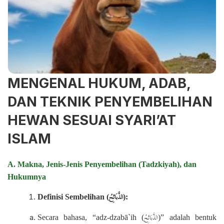
MENGENAL HUKUM, ADAB,
DAN TEKNIK PENYEMBELIHAN
HEWAN SESUAI SYARI’AT
ISLAM
A. Makna, Jenis-Jenis Penyembelihan (Tadzkiyah), dan
Hukumnya
الذَّبَائِحُ
Definisi Sembelihan (
):
الذَّبَائِحُ
Secara bahasa, “adz-dzabā`ih (
)” adalah bentuk