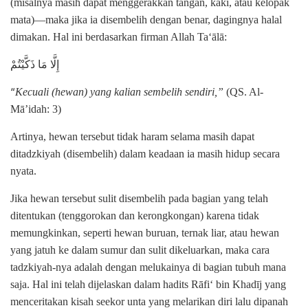
(misalnya masih dapat menggerakkan tangan, kaki, atau kelopak
mata)—maka jika ia disembelih dengan benar, dagingnya halal
dimakan. Hal ini berdasarkan firman Allah Ta‘ālā:
إِلَّا مَا ذَكَّيْتُمْ
“
Kecuali (hewan) yang kalian sembelih sendiri,”
(QS. Al-
Mā’idah: 3)
Artinya, hewan tersebut tidak haram selama masih dapat
ditadzkiyah (disembelih) dalam keadaan ia masih hidup secara
nyata.
Jika hewan tersebut sulit disembelih pada bagian yang telah
ditentukan (tenggorokan dan kerongkongan) karena tidak
memungkinkan, seperti hewan buruan, ternak liar, atau hewan
yang jatuh ke dalam sumur dan sulit dikeluarkan, maka cara
tadzkiyah-nya adalah dengan melukainya di bagian tubuh mana
saja. Hal ini telah dijelaskan dalam hadits Rāfi‘ bin Khadīj yang
menceritakan kisah seekor unta yang melarikan diri lalu dipanah