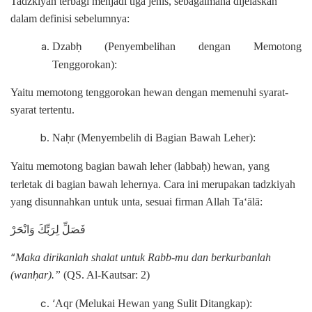
Tadzkiyah terbagi menjadi tiga jenis, sebagaimana dijelaskan
dalam definisi sebelumnya:
Dzab
(Penyembelihan dengan Memotong
ḥ
Tenggorokan):
Yaitu memotong tenggorokan hewan dengan memenuhi syarat-
syarat tertentu.
Na
r (Menyembelih di Bagian Bawah Leher):
ḥ
Yaitu memotong bagian bawah leher (labba
) hewan, yang
ḥ
terletak di bagian bawah lehernya. Cara ini merupakan tadzkiyah
yang disunnahkan untuk unta, sesuai firman Allah Ta‘ālā:
فَصَلِّ لِرَبِّكَ وَانْحَرْ
“
Maka dirikanlah shalat untuk Rabb-mu dan berkurbanlah
(wan
ar).”
(QS. Al-Kautsar: 2)
ḥ
‘
Aqr (Melukai Hewan yang Sulit Ditangkap):