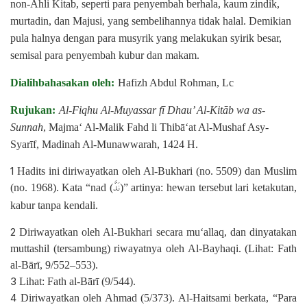
non-Ahli Kitab, seperti para penyembah berhala, kaum zindik,
murtadin, dan Majusi, yang sembelihannya tidak halal. Demikian
pula halnya dengan para musyrik yang melakukan syirik besar,
semisal para penyembah kubur dan makam.
Dialihbahasakan oleh:
Hafizh Abdul Rohman, Lc
Rujukan:
Al-Fiqhu Al-Muyassar fī Dhau’ Al-Kitāb wa as-
Sunnah
, Majma‘ Al-Malik Fahd li Thibā‘at Al-Mushaf Asy-
Syarīf, Madinah Al-Munawwarah, 1424 H.
1
Hadits ini diriwayatkan oleh Al-Bukhari (no. 5509) dan Muslim
نَدَّ
(no. 1968). Kata “nad (
)” artinya: hewan tersebut lari ketakutan,
kabur tanpa kendali.
2
Diriwayatkan oleh Al-Bukhari secara mu‘allaq, dan dinyatakan
muttashil (tersambung) riwayatnya oleh Al-Bayhaqi. (Lihat: Fath
al-Bārī, 9/552–553).
3
Lihat: Fath al-Bārī (9/544).
4
Diriwayatkan oleh Ahmad (5/373). Al-Haitsami berkata, “Para