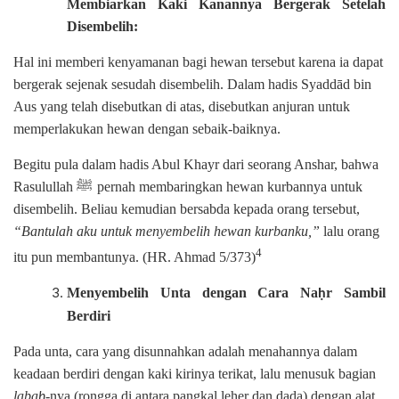
Membiarkan Kaki Kanannya Bergerak Setelah
Disembelih:
Hal ini memberi kenyamanan bagi hewan tersebut karena ia dapat
bergerak sejenak sesudah disembelih. Dalam hadis Syaddād bin
Aus yang telah disebutkan di atas, disebutkan anjuran untuk
memperlakukan hewan dengan sebaik-baiknya.
Begitu pula dalam hadis Abul Khayr dari seorang Anshar, bahwa
ﷺ
Rasulullah
pernah membaringkan hewan kurbannya untuk
disembelih. Beliau kemudian bersabda kepada orang tersebut,
“Bantulah aku untuk menyembelih hewan kurbanku,”
lalu orang
4
itu pun membantunya. (HR. Ahmad 5/373)
Menyembelih Unta dengan Cara Na
r Sambil
ḥ
Berdiri
Pada unta, cara yang disunnahkan adalah menahannya dalam
keadaan berdiri dengan kaki kirinya terikat, lalu menusuk bagian
laba
-nya (rongga di antara pangkal leher dan dada) dengan alat
ḥ