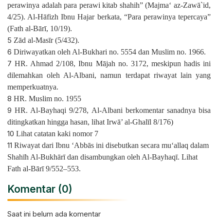
perawinya adalah para perawi kitab shahih” (Majma‘ az-Zawā`id,
4/25). Al-Hāfizh Ibnu Hajar berkata, “Para perawinya tepercaya”
(Fath al-Bārī, 10/19).
5
Zād al-Masīr (5/432).
6
Diriwayatkan oleh Al-Bukhari no. 5554 dan Muslim no. 1966.
7
HR. Ahmad 2/108, Ibnu Mājah no. 3172, meskipun hadis ini
dilemahkan oleh Al-Albani, namun terdapat riwayat lain yang
memperkuatnya.
8
HR. Muslim no. 1955
9
HR. Al-Bayhaqi 9/278, Al-Albani berkomentar sanadnya bisa
ditingkatkan hingga hasan, lihat Irwā’ al-Ghalīl 8/176)
10
Lihat catatan kaki nomor 7
11
Riwayat dari Ibnu ‘Abbās ini disebutkan secara mu‘allaq dalam
Shahīh Al-Bukhārī dan disambungkan oleh Al-Bayhaqī. Lihat
Fath al-Bārī 9/552–553.
Komentar (0)
Saat ini belum ada komentar