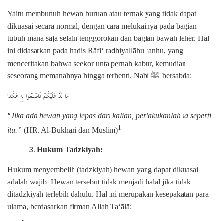
Yaitu membunuh hewan buruan atau ternak yang tidak dapat
dikuasai secara normal, dengan cara melukainya pada bagian
tubuh mana saja selain tenggorokan dan bagian bawah leher. Hal
ini didasarkan pada hadis Rāfi‘ ra
iyallāhu ‘anhu, yang
dh
menceritakan bahwa seekor unta pernah kabur, kemudian
ﷺ
seseorang memanahnya hingga terhenti. Nabi
bersabda:
مَا نَدَّ عَلَيْكُمْ فَاصْنَعُوا بِهِ هَكَذَا
“
Jika ada hewan yang lepas dari kalian, perlakukanlah ia seperti
1
itu.”
(HR. Al-Bukhari dan Muslim)
Hukum Tadzkiyah:
Hukum menyembelih (tadzkiyah) hewan yang dapat dikuasai
adalah wajib. Hewan tersebut tidak menjadi halal jika tidak
ditadzkiyah terlebih dahulu. Hal ini merupakan kesepakatan para
ulama, berdasarkan firman Allah Ta‘ālā: