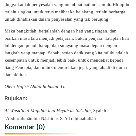
tinggalkanlah penyesalan yang membuat hatimu sempit. Hidup ini
terlalu singkat untuk terus melihat ke belakang, terlalu berharga
untuk dihabiskan dalam penyesalan yang tak berujung.
Maka bangkitlah, berjalanlah dengan hati yang ringan, dan
biarkan masa lalu menjadi pelajaran, bukan penjara. Tataplah hari
ini dengan penuh harap, dan songsong masa depan dengan
langkah yang mantap. Sebab, setiap detik yang kita miliki adalah
kesempatan untuk menjadi lebih baik, untuk mendekat kepada
Sang Pencipta, dan untuk menorehkan jejak yang abadi di dunia
dan akhirat.
Oleh: Hafizh Abdul Rohman, Lc
Rujukan:
Al-Wasā’il al-Mufīdah li al-
ayāh as-Sa‘īdah,
Syaikh
Ḥ
‘Abdurra
mān bin Nā
ir as-Sa‘dī ra
imahullāh
ḥ
sh
ḥ
Komentar (0)