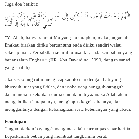
Juga doa berikut:
اللَّهُمَّ رَحْمَتَكَ أَرْجُو، فَلَا تَكِلْنِي إِلَى نَفْسِي طَرْفَةَ عَيْنٍ، وَأَصْلِحْ لِي
شَأْنِي كُلَّهُ، لَا إِلَهَ إِلَّا أَنْتَ
“
Ya Allah, hanya rahmat-Mu yang kuharapkan, maka janganlah
Engkau biarkan diriku bergantung pada diriku sendiri walau
sekejap mata. Perbaikilah seluruh urusanku, tiada sembahan yang
benar selain Engkau.” (HR. Abu Dawud no. 5090, dengan sanad
yang shahih)
Jika seseorang rutin mengucapkan doa ini dengan hati yang
khusyuk, niat yang ikhlas, dan usaha yang sungguh-sungguh
dalam meraih kebaikan dunia dan akhiratnya, maka Allah akan
mengabulkan harapannya, menghapus kegelisahannya, dan
menggantinya dengan kebahagiaan serta ketenangan yang abadi.
Penutupan
Jangan biarkan bayang-bayang masa lalu merampas sinar hari ini.
Lepaskanlah beban yang membuat langkahmu berat,