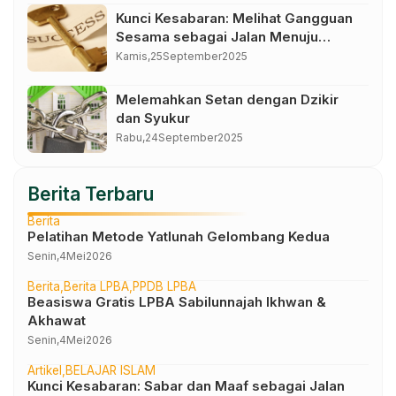
Kunci Kesabaran: Melihat Gangguan
Sesama sebagai Jalan Menuju
Kemuliaan
Kamis,
25
September
2025
Melemahkan Setan dengan Dzikir
dan Syukur
Rabu,
24
September
2025
Berita Terbaru
Berita
Pelatihan Metode Yatlunah Gelombang Kedua
Senin,
4
Mei
2026
Berita
Berita LPBA
PPDB LPBA
Beasiswa Gratis LPBA Sabilunnajah Ikhwan &
Akhawat
Senin,
4
Mei
2026
Artikel
BELAJAR ISLAM
Kunci Kesabaran: Sabar dan Maaf sebagai Jalan