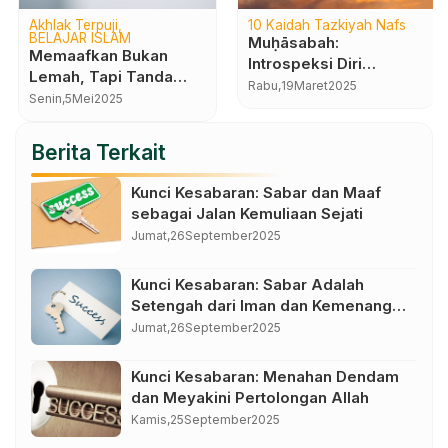
Akhlak Terpuji
10 Kaidah Tazkiyah Nafs
BELAJAR ISLAM
Muḥāsabah:
Memaafkan Bukan
Introspeksi Diri
Lemah, Tapi Tanda
Sebelum Terlambat
Rabu,
19
Maret
2025
Kematangan Iman
Senin,
5
Mei
2025
Berita Terkait
Kunci Kesabaran: Sabar dan Maaf
sebagai Jalan Kemuliaan Sejati
Jumat,
26
September
2025
Kunci Kesabaran: Sabar Adalah
Setengah dari Iman dan Kemenangan
dalam Kendali Diri
Jumat,
26
September
2025
Kunci Kesabaran: Menahan Dendam
dan Meyakini Pertolongan Allah
Kamis,
25
September
2025