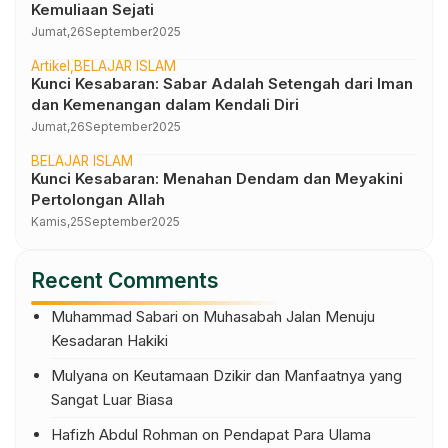
Kemuliaan Sejati
Jumat,
26
September
2025
Artikel
BELAJAR ISLAM
Kunci Kesabaran: Sabar Adalah Setengah dari Iman
dan Kemenangan dalam Kendali Diri
Jumat,
26
September
2025
BELAJAR ISLAM
Kunci Kesabaran: Menahan Dendam dan Meyakini
Pertolongan Allah
Kamis,
25
September
2025
Recent Comments
Muhammad Sabari
on
Muhasabah Jalan Menuju
Kesadaran Hakiki
Mulyana
on
Keutamaan Dzikir dan Manfaatnya yang
Sangat Luar Biasa
Hafizh Abdul Rohman
on
Pendapat Para Ulama