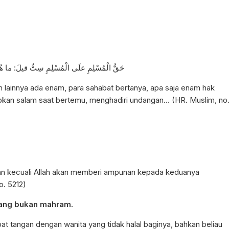
حَقُّ الْمُسْلِمِ علَى الْمُسْلِمِ سِتٌّ قيلَ: ما هُن
m lainnya ada enam, para sahabat bertanya, apa saja enam hak
an salam saat bertemu, menghadiri undangan… (HR. Muslim, no
gan kecuali Allah akan memberi ampunan kepada keduanya
o. 5212)
yang bukan mahram.
abat tangan dengan wanita yang tidak halal baginya, bahkan beliau