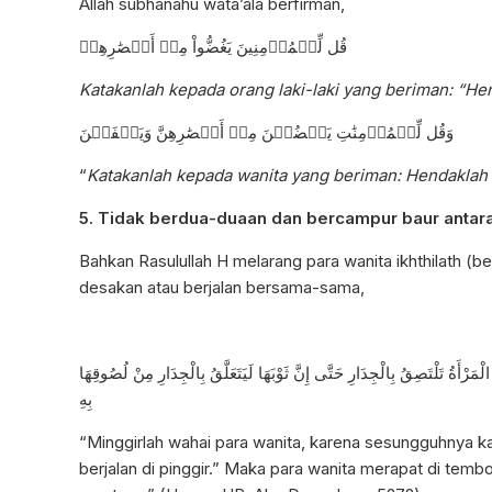
Allah subhanahu wata’ala berfirman,
قُل لِّلۡمُؤۡمِنِينَ يَغُضُّواْ مِنۡ أَبۡصَٰرِهِمۡ
Katakanlah kepada orang laki-laki yang beriman: “H
وَقُل لِّلۡمُؤۡمِنَٰتِ يَغۡضُضۡنَ مِنۡ أَبۡصَٰرِهِنَّ وَيَحۡفَظۡنَ
“
Katakanlah kepada wanita yang beriman: Hendakla
5. Tidak berdua-duaan dan bercampur baur antar
Bahkan Rasulullah H melarang para wanita ikhthilath (b
desakan atau berjalan bersama-sama,
َرْأَةُ تَلْتَصِقُ بِالْجِدَارِ حَتَّى إِنَّ ثَوْبَهَا لَيَتَعَلَّقُ بِالْجِدَارِ مِنْ لُصُوقِهَا
بِهِ
“Minggirlah wahai para wanita, karena sesungguhnya kal
berjalan di pinggir.” Maka para wanita merapat di temb