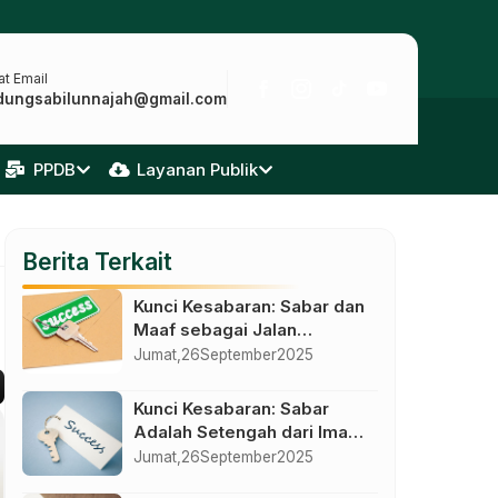
t Email
dungsabilunnajah@gmail.com
PPDB
Layanan Publik
Berita Terkait
Kunci Kesabaran: Sabar dan
Maaf sebagai Jalan
Kemuliaan Sejati
Jumat,
26
September
2025
Kunci Kesabaran: Sabar
Adalah Setengah dari Iman
dan Kemenangan dalam
Jumat,
26
September
2025
Kendali Diri