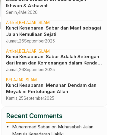
Ikhwan & Akhawat
Senin,
4
Mei
2026
N
Artikel
BELAJAR ISLAM
Kunci Kesabaran: Sabar dan Maaf sebagai
Jalan Kemuliaan Sejati
Jumat,
26
September
2025
Artikel
BELAJAR ISLAM
Kunci Kesabaran: Sabar Adalah Setengah
dari Iman dan Kemenangan dalam Kendali
Diri
Jumat,
26
September
2025
BELAJAR ISLAM
Kunci Kesabaran: Menahan Dendam dan
Meyakini Pertolongan Allah
Kamis,
25
September
2025
Recent Comments
Muhammad Sabari
on
Muhasabah Jalan
Menuju Kesadaran Hakiki