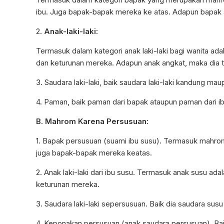
ibu. Juga bapak-bapak mereka ke atas. Adapun bapak 
2.
Anak-laki-laki:
Termasuk dalam kategori anak laki-laki bagi wanita ad
dan keturunan mereka. Adapun anak angkat, maka dia 
3. Saudara laki-laki, baik saudara laki-laki kandung m
4. Paman, baik paman dari bapak ataupun paman dari ib
B. Mahrom Karena Persusuan:
1. Bapak persusuan (suami ibu susu). Termasuk mahrom
juga bapak-bapak mereka keatas.
2. Anak laki-laki dari ibu susu. Termasuk anak susu ad
keturunan mereka.
3. Saudara laki-laki sepersusuan. Baik dia saudara s
4. Keponakan persusuan (anak saudara persusuan). Bai