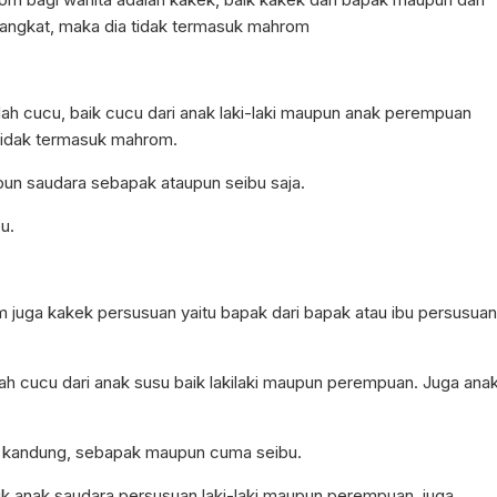
angkat, maka dia tidak termasuk mahrom
alah cucu, baik cucu dari anak laki-laki maupun anak perempuan
tidak termasuk mahrom.
aupun saudara sebapak ataupun seibu saja.
u.
 juga kakek persusuan yaitu bapak dari bapak atau ibu persusuan
alah cucu dari anak susu baik lakilaki maupun perempuan. Juga ana
usu kandung, sebapak maupun cuma seibu.
k anak saudara persusuan laki-laki maupun perempuan, juga