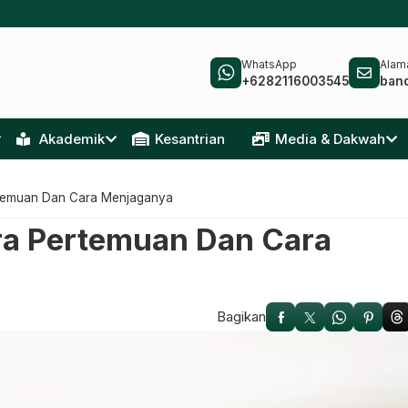
WhatsApp
Alama
+6282116003545
ban
Akademik
Kesantrian
Media & Dakwah
rtemuan Dan Cara Menjaganya
ra Pertemuan Dan Cara
Bagikan