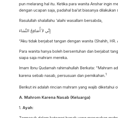
pun melarang hal itu. Ketika para wanita Anshar ingin 
dengan ucapan saja, padahal bai’at biasanya dilakukan sa
Rasulullah shalallahu ‘alaihi wasallam bersabda,
إِنِّي لاَ أُصَافِحُ النِّسَاءَ
“Aku tidak berjabat tangan dengan wanita (Shahih, HR. 
Para wanita hanya boleh bersentuhan dan berjabat ta
siapa saja mahram mereka.
Imam Ibnu Qudamah rahimahullah Berkata: “Mahram ad
1
karena sebab nasab, persusuan dan pernikahan.
Berikut ini adalah rincian mahram yang wajib diketahui 
A. Mahrom Karena Nasab (Keluarga)
1.
Ayah
:
Termasuk dalam kategori bapak yang merupakan mahrom