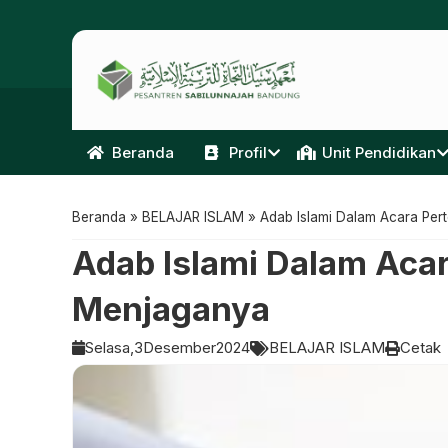
Beranda
Profil
Unit Pendidikan
Beranda
»
BELAJAR ISLAM
»
Adab Islami Dalam Acara Pe
Adab Islami Dalam Aca
Menjaganya
Selasa,
3
Desember
2024
BELAJAR ISLAM
Cetak