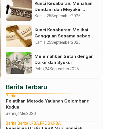
Kunci Kesabaran: Menahan
Dendam dan Meyakini
Pertolongan Allah
Kamis,
25
September
2025
Kunci Kesabaran: Melihat
Gangguan Sesama sebagai
Jalan Menuju Kemuliaan
Kamis,
25
September
2025
Melemahkan Setan dengan
Dzikir dan Syukur
Rabu,
24
September
2025
Berita Terbaru
Berita
Pelatihan Metode Yatlunah Gelombang
Kedua
Senin,
4
Mei
2026
Berita
Berita LPBA
PPDB LPBA
Beasiswa Gratis LPBA Sabilunnajah