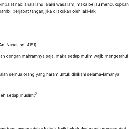
membaiat nabi shalallahu ‘alaihi wasallam, maka beliau mencukupkan
mbil berjabat tangan, jika dilakukan oleh laki-laki.
An-Nasai, no. 4181)
ngan dengan mahramnya saja, maka setiap mulim wajib mengetahui
alah semua orang yang haram untuk dinikahi selama-lamanya
2
oleh setiap muslim:
 bagi wanita adalah kakek, baik kakek dari bapak maupun dari