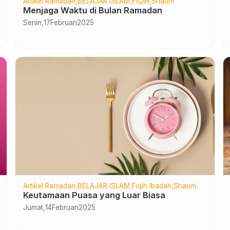
Artikel Ramadan
BELAJAR ISLAM
FIQIH
Shaum
Menjaga Waktu di Bulan Ramadan
Senin,
17
Februari
2025
Artikel Ramadan
BELAJAR ISLAM
Fiqih Ibadah
Shaum
Keutamaan Puasa yang Luar Biasa
Jumat,
14
Februari
2025