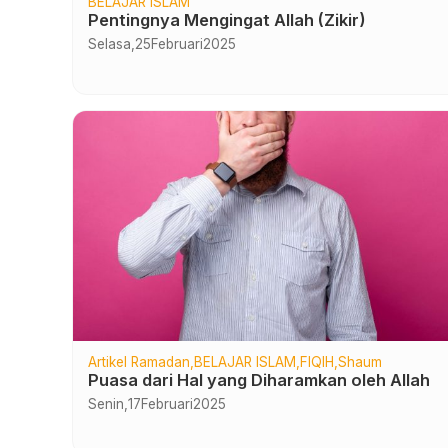
BELAJAR ISLAM
Pentingnya Mengingat Allah (Zikir)
Selasa,
25
Februari
2025
Artikel Ramadan
BELAJAR ISLAM
FIQIH
Shaum
Puasa dari Hal yang Diharamkan oleh Allah
Senin,
17
Februari
2025