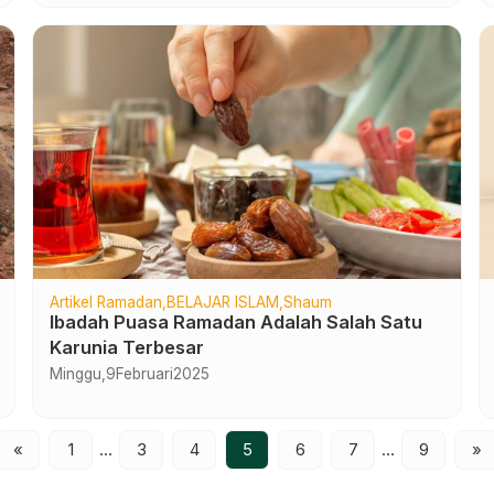
Artikel Ramadan
BELAJAR ISLAM
Shaum
Ibadah Puasa Ramadan Adalah Salah Satu
Karunia Terbesar
Minggu,
9
Februari
2025
«
1
…
3
4
5
6
7
…
9
»