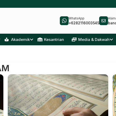
WhatsApp
Alama
+6282116003545
ban
Akademik
Kesantrian
Media & Dakwah
LAM