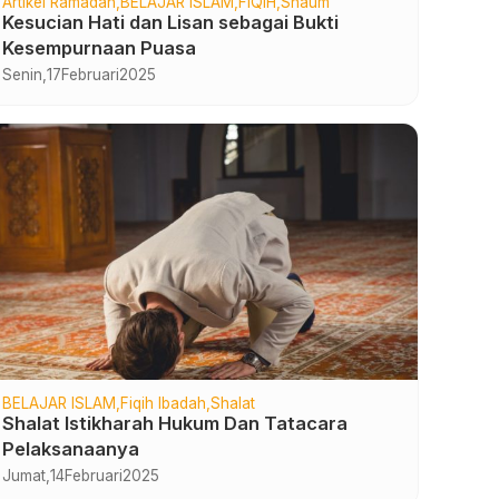
Artikel Ramadan
BELAJAR ISLAM
FIQIH
Shaum
Kesucian Hati dan Lisan sebagai Bukti
Kesempurnaan Puasa
Senin,
17
Februari
2025
BELAJAR ISLAM
Fiqih Ibadah
Shalat
Shalat Istikharah Hukum Dan Tatacara
Pelaksanaanya
Jumat,
14
Februari
2025