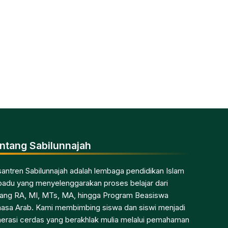
ntang Sabilunnajah
antren Sabilunnajah adalah lembaga pendidikan Islam
padu yang menyelenggarakan proses belajar dari
jang RA, MI, MTs, MA, hingga Program Beasiswa
asa Arab. Kami membimbing siswa dan siswi menjadi
erasi cerdas yang berakhlak mulia melalui pemahaman