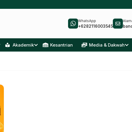
WhatsApp
Alama
+6282116003545
ban
Akademik
Kesantrian
Media & Dakwah