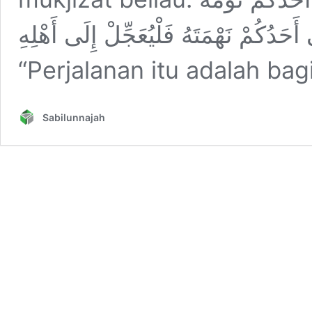
حَدُكُمْ نَهْمَتَهُ فَلْيُعَجِّلْ إِلَى أَهْلِهِ
“Perjalanan itu adalah bag
Sabilunnajah