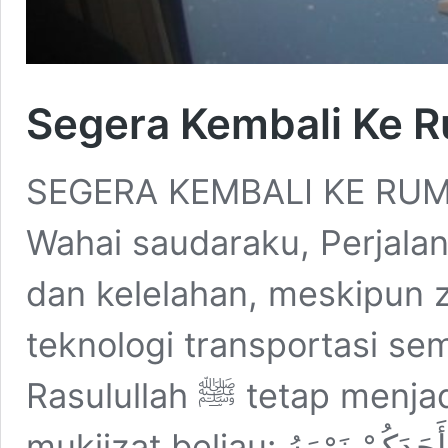
Segera Kembali Ke R
SEGERA KEMBALI KE RU
Wahai saudaraku, Perjalan
dan kelelahan, meskipun 
teknologi transportasi s
Rasulullah ﷺ tetap menjadi bukti kebijaksanaan dan
mukjizat beliau: السَّفَرُ قِطْعَةٌ مِنَ الْعَذَابِ، يَمْنَعُ أَحَدَكُمْ نَوْمَهُ